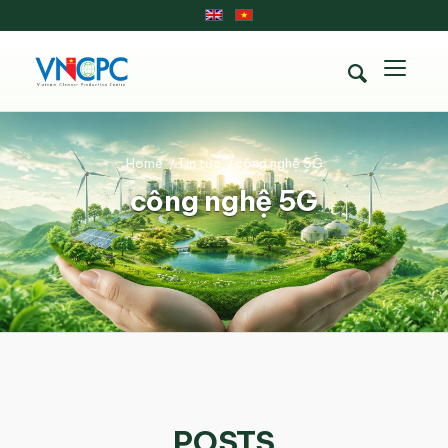
Home
/
Tin tức
/
công nghệ 5G
công nghệ 5G
POSTS