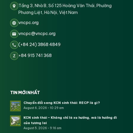
Tầng 3, Nhà B, Số 125 Hoàng Văn Thái, Phường
Phương Liệt, Hà Nội, Việt Nam
vncpc.org
vncpc@vncpc.org
(+84 24) 3868 4849
+84 915 741 368
Z
TIN MỚI NHẤT
Chuyển đổi sang KCN sinh thái: RECP là gì?
August 6, 2026 - 10:29 am
KCN sinh thái – Không chỉ là xu hướng, mà là hướng đi
của tương lai
August 5, 2026 - 9:16 am