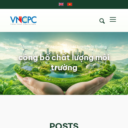
Home
/
Tin tức
/
công bố chất lượng môi trường
công bố chất lượng môi
trường
POSTS