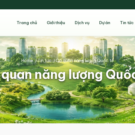
Trang chủ
Giới thiệu
Dịch vụ
Dự án
Tin tức
Home
/
Tin tức
/
Cơ quan năng lượng Quốc tế
 quan năng lượng Quốc