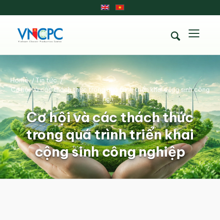
Home
/
Tin tức
/
Cơ hội và các thách thức trong quá trình triển khai cộng sinh công
ngh...
Cơ hội và các thách thức
trong quá trình triển khai
cộng sinh công nghiệp