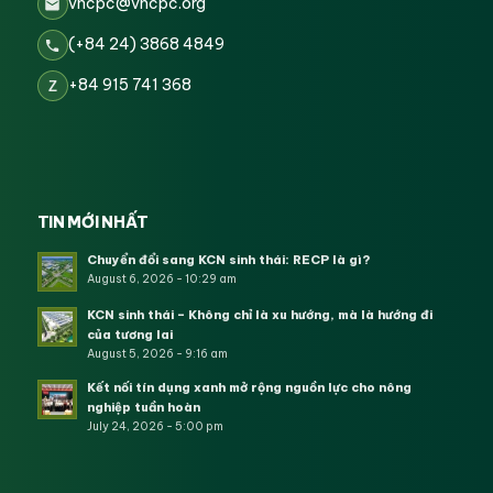
vncpc@vncpc.org
(+84 24) 3868 4849
+84 915 741 368
Z
TIN MỚI NHẤT
Chuyển đổi sang KCN sinh thái: RECP là gì?
August 6, 2026 - 10:29 am
KCN sinh thái – Không chỉ là xu hướng, mà là hướng đi
của tương lai
August 5, 2026 - 9:16 am
Kết nối tín dụng xanh mở rộng nguồn lực cho nông
nghiệp tuần hoàn
July 24, 2026 - 5:00 pm