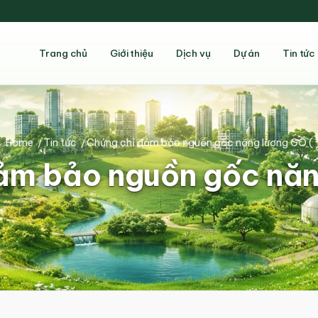
Trang chủ
Giới thiệu
Dịch vụ
Dự án
Tin tức
Home
/
Tin tức
/
Chứng chỉ đảm bảo nguồn gốc năng lượng GO (
ảm bảo nguồn gốc năn