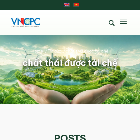
Home
/
Tin tức
/
chất thải được tái chế
chất thải được tái chế
POSTS