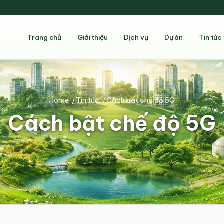
Trang chủ
Giới thiệu
Dịch vụ
Dự án
Tin tức
Home
/
Tin tức
/
Cách bật chế độ 5G
Cách bật chế độ 5G