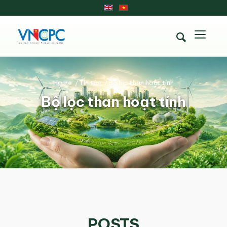
Home
/
Tin tức
/
Bộ lọc than hoạt tính
Bộ lọc than hoạt tính
POSTS