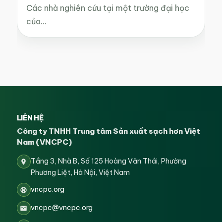
Các nhà nghiên cứu tại một trường đại học
của…
LIÊN HỆ
Công ty TNHH Trung tâm Sản xuất sạch hơn Việt
Nam (VNCPC)
Tầng 3, Nhà B, Số 125 Hoàng Văn Thái, Phường
Phương Liệt, Hà Nội, Việt Nam
vncpc.org
vncpc@vncpc.org