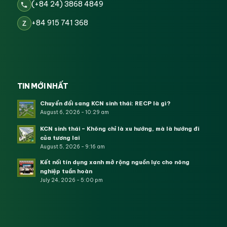
(+84 24) 3868 4849
+84 915 741 368
Z
TIN MỚI NHẤT
Chuyển đổi sang KCN sinh thái: RECP là gì?
August 6, 2026 - 10:29 am
KCN sinh thái – Không chỉ là xu hướng, mà là hướng đi
của tương lai
August 5, 2026 - 9:16 am
Kết nối tín dụng xanh mở rộng nguồn lực cho nông
nghiệp tuần hoàn
July 24, 2026 - 5:00 pm