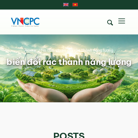
Home
/
Tin tức
/
biến đổi rác thành năng lượng
biến đổi rác thành năng lượng
POSTS