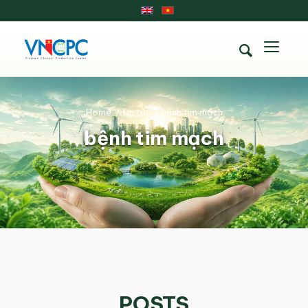
Home
/
Tin tức
/
bệnh tim mạch
bệnh tim mạch
POSTS