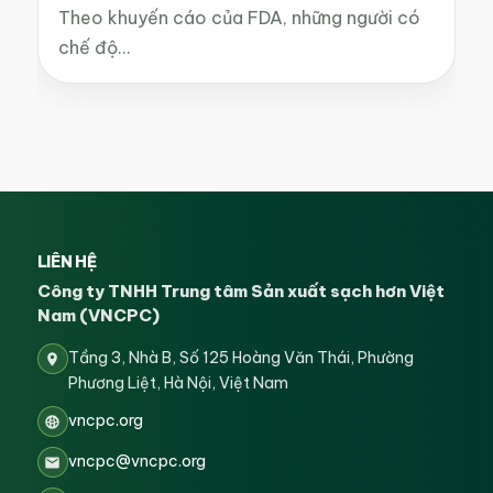
Theo khuyến cáo của FDA, những người có
chế độ…
LIÊN HỆ
Công ty TNHH Trung tâm Sản xuất sạch hơn Việt
Nam (VNCPC)
Tầng 3, Nhà B, Số 125 Hoàng Văn Thái, Phường
Phương Liệt, Hà Nội, Việt Nam
vncpc.org
vncpc@vncpc.org