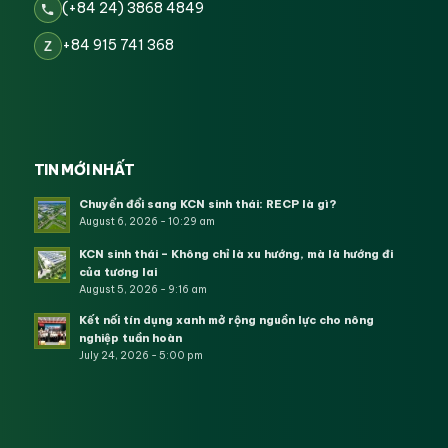
(+84 24) 3868 4849
+84 915 741 368
Z
TIN MỚI NHẤT
Chuyển đổi sang KCN sinh thái: RECP là gì?
August 6, 2026 - 10:29 am
KCN sinh thái – Không chỉ là xu hướng, mà là hướng đi
của tương lai
August 5, 2026 - 9:16 am
Kết nối tín dụng xanh mở rộng nguồn lực cho nông
nghiệp tuần hoàn
July 24, 2026 - 5:00 pm