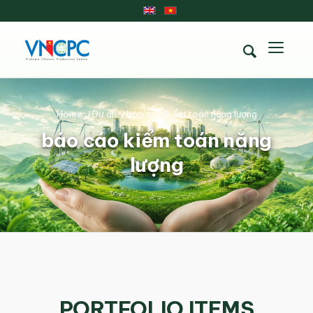
Home
/
Dự án
/
báo cáo kiểm toán năng lượng
báo cáo kiểm toán năng
lượng
PORTFOLIO ITEMS