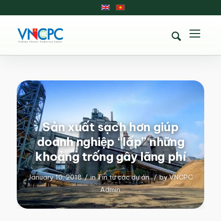
Sản xuất sạch hơn giúp
doanh nghiệp “lấp” những
khoảng trống gây lãng phí
January 10, 2018
/
in
Tin từ các dự án
/
by
VNCPC
Admin