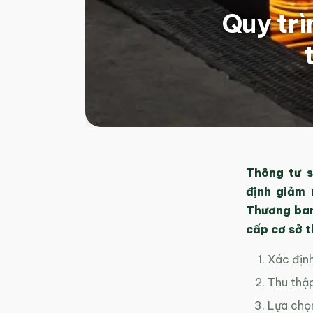
Quy trì
Thông tư 
định giảm 
Thương ban
cấp cơ sở 
Xác định
Thu thập
Lựa chọn