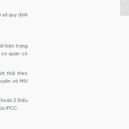
ơ sở quy định
ới hiện trạng
 cơ quan có
át thải theo
guyên và Môi
 khoản 2 Điều
ủa IPCC.