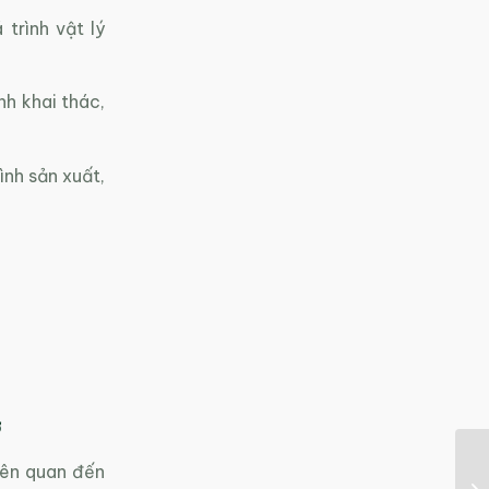
trình vật lý
nh khai thác,
ình sản xuất,
ở
liên quan đến