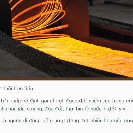
t thải trực tiếp
 từ nguồn cố định gồm hoạt động đốt nhiên liệu trong các
hư nồi hơi, lò nung, đầu đốt, tua-bin, lò sưởi, lò đốt, v.v…;
i từ nguồn di động gồm hoạt động đốt nhiên liệu của các 