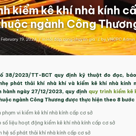
nh kiểm kê khí nhà kính c
thuộc ngành Công Thươn
February 19, 2024
/
in
Hỏi đáp cùng chuyên gia
/
by
VNCPC Admin
số 38/2023/TT-BCT quy định kỹ thuật đo đạc, báo
nhẹ phát thải khí nhà khí và kiểm kê khí nhà kính
 hành ngày 27/12/2023, quy định
quy trình kiểm kê 
thuộc ngành Công Thương được thực hiện theo 8 bước 
 phạm vi kiểm kê khí nhà kính cấp cơ sở
 số liệu hoạt động kiểm kê khí nhà kính cấp cơ sở
 hệ số phát thải khí nhà kính cấp cơ sở