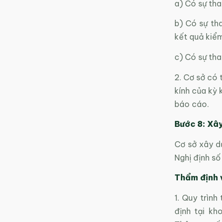
a) Có sự tha
b) Có sự th
kết quả kiểm
c) Có sự tha
2. Cơ sở có 
kính của kỳ 
báo cáo.
Bước 8: Xâ
Cơ sở xây d
Nghị định s
Thẩm định v
1. Quy trình
định tại k