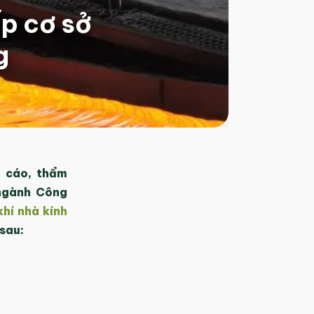
ấp cơ sở
g
 cáo, thẩm
 ngành Công
khí nhà kính
sau: