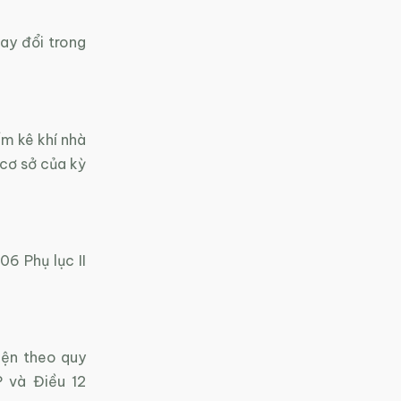
ay đổi trong
ểm kê khí nhà
 cơ sở của kỳ
6 Phụ lục II
iện theo quy
 và Điều 12