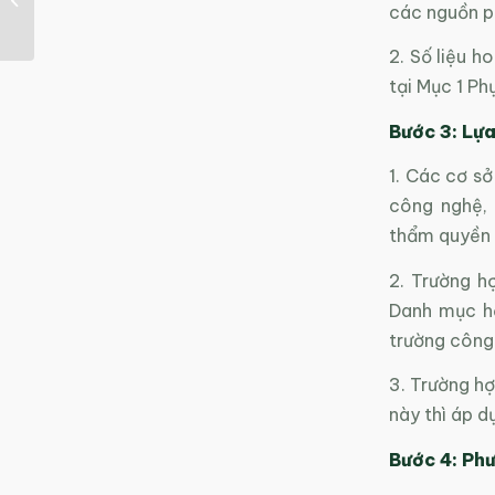
các nguồn ph
Lộ trình thực hiện
2. Số liệu h
tại Mục 1 Ph
Bước 3: Lựa
1. Các cơ sở
công nghệ,
thẩm quyền 
2. Trường h
Danh mục hệ
trường công
3. Trường hợ
này thì áp d
Bước 4: Phư