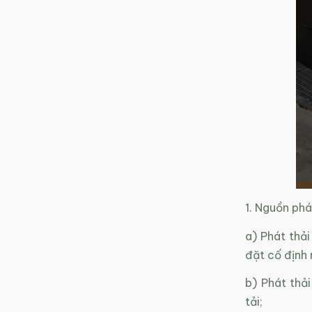
1. Nguồn phá
a) Phát thải
đặt cố định n
b) Phát thả
tải;