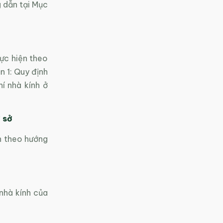
 dẫn tại Mục
hực hiện theo
 1: Quy định
í nhà kính ở
 sở
n theo hướng
 nhà kính của