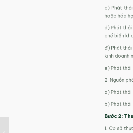
c) Phát thả
hoặc hóa học
d) Phát thải
chế biến kh
đ) Phát thải
kinh doanh m
e) Phát thải 
2. Nguồn phá
a) Phát thải
b) Phát thải
Bước 2: Thu
1. Cơ sở thự
Kiểm kê khí nhà kính: