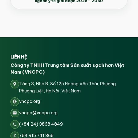
ngành y tế giai đoạn 2025 – 2030
LIÊN HỆ
Công ty TNHH Trung tâm Sản xuất sạch hơn Việt
Nam (VNCPC)
Tầng 3, Nhà B, Số 125 Hoàng Văn Thái, Phường
Phương Liệt, Hà Nội, Việt Nam
vncpc.org
vncpc@vncpc.org
(+84 24) 3868 4849
+84 915 741 368
Z