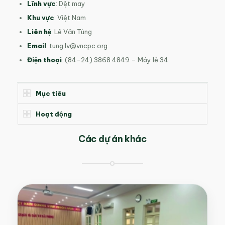
Lĩnh vực
: Dệt may
Khu vực
: Việt Nam
Liên hệ
: Lê Văn Tùng
Email
:
tung.lv@vncpc.org
Điện thoại
: (84-24) 3868 4849 – Máy lẻ 34
Mục tiêu
Hoạt động
Các dự án khác