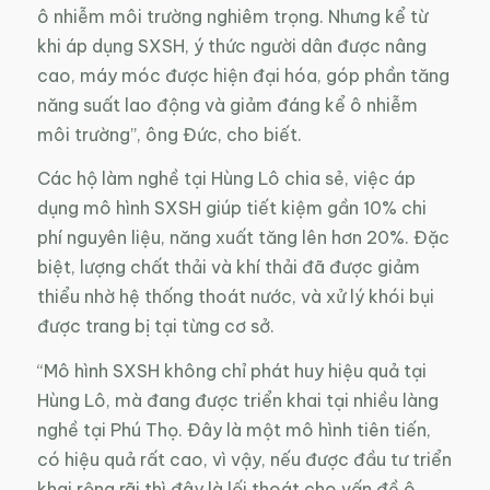
ô nhiễm môi trường nghiêm trọng. Nhưng kể từ
khi áp dụng SXSH, ý thức người dân được nâng
cao, máy móc được hiện đại hóa, góp phần tăng
năng suất lao động và giảm đáng kể ô nhiễm
môi trường”, ông Đức, cho biết.
Các hộ làm nghề tại Hùng Lô chia sẻ, việc áp
dụng mô hình SXSH giúp tiết kiệm gần 10% chi
phí nguyên liệu, năng xuất tăng lên hơn 20%. Đặc
biệt, lượng chất thải và khí thải đã được giảm
thiểu nhờ hệ thống thoát nước, và xử lý khói bụi
được trang bị tại từng cơ sở.
“Mô hình SXSH không chỉ phát huy hiệu quả tại
Hùng Lô, mà đang được triển khai tại nhiều làng
nghề tại Phú Thọ. Đây là một mô hình tiên tiến,
có hiệu quả rất cao, vì vậy, nếu được đầu tư triển
khai rộng rãi thì đây là lối thoát cho vấn đề ô