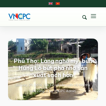
Phú Thọ: Làng nghề mỳ, bún
Hùng Lô bứt phá nhờ sản
xuất sạch hơn
January 29, 2016
/
in
Tin về sản xuất và tiêu thụ
bền vững
/
by
VNCPC Admin