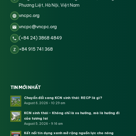
Phương Liệt, Hà Nội, Việt Nam
vncpc.org
vncpc@vncpc.org
(+84 24) 3868 4849
+84 915 741 368
Z
TIN MỚI NHẤT
Chuyển đổi sang KCN sinh thái: RECP là gì?
August 6, 2026 - 10:29 am
KCN sinh thái – Không chỉ là xu hướng, mà là hướng đi
của tương lai
August 5, 2026 - 9:16 am
Kết nối tín dụng xanh mở rộng nguồn lực cho nông