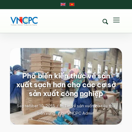
Phổ biến kiến thức về sản
xuất sạch hơn cho các cơ sở
sản xuất công nghiệp
September 10, 2015
/
in
Tin về sản xuất và tiêu thụ
bền vững
/
by
VNCPC Admin