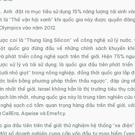
, Anh đặt ra mục tiêu sử dụng 15% năng lượng tái sinh v
t là “Thế vận hội xanh” khi quốc gia này được quyền đăng
 Olympics vào năm 2012.
ợc coi là “Thung lũng Silicon” về công nghệ xử lý nước,
ột quốc gia đứng đầu về những chính sách khuyến khí
và phát triển công nghệ sạch trên thế giới. Hiện 75% ngu
ược xử lý và tái sử dụng; là quốc gia đầu tiên phát triể
ưới nhỏ giọt” trong nông nghiệp, đồng thời quốc gia lắp 
ớc biển bằng phương pháp thẩm thấu ngược”, đáp ứng n
n nhất thế giới. Israel không hẳn là thị trường tiêu thụ c
ch lớn nhất, nhưng quốc gia này là trung tâm nghiên cứu 
nghệ sạch có tầm quan trọng hàng đầu trên thế giới, vớ
ư CellEra, Aqwise và Emefcy.
ốc gia đầu tiên trên thế giới thử nghiệm hệ thống “xe điện
Một số doanh nghiệp cung cấp vốn đầu tư mạo hiểm (vent