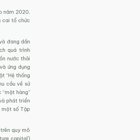
ào năm 2020,
 cai tổ chức
 và đang dần
ch quá trình
ồn nước thải
n và ứng dụng
đặt “Hệ thống
hu cầu về sử
ác “mặt hàng”
và phát triển
i một số Tập
” trên quy mô
ure capital)