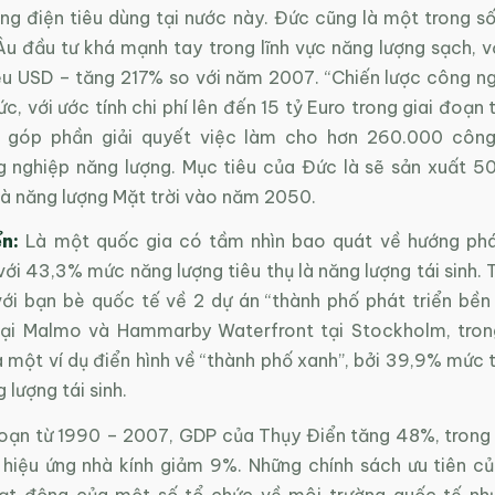
ợng điện tiêu dùng tại nước này. Đức cũng là một trong s
u đầu tư khá mạnh tay trong lĩnh vực năng lượng sạch, vớ
ệu USD – tăng 217% so với năm 2007. “Chiến lược công n
c, với ước tính chi phí lên đến 15 tỷ Euro trong giai đoạ
 góp phần giải quyết việc làm cho hơn 260.000 công
 nghiệp năng lượng. Mục tiêu của Đức là sẽ sản xuất 5
và năng lượng Mặt trời vào năm 2050.
n:
Là một quốc gia có tầm nhìn bao quát về hướng phá
với 43,3% mức năng lượng tiêu thụ là năng lượng tái sinh.
với bạn bè quốc tế về 2 dự án “thành phố phát triển bền 
ại Malmo và Hammarby Waterfront tại Stockholm, tro
à một ví dụ điển hình về “thành phố xanh”, bởi 39,9% mức 
 lượng tái sinh.
đoạn từ 1990 – 2007, GDP của Thụy Điển tăng 48%, trong 
y hiệu ứng nhà kính giảm 9%. Những chính sách ưu tiên củ
ạt động của một số tổ chức về môi trường quốc tế nh