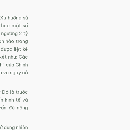
“Xu hướng sử
 Theo một số
 ngưỡng 2 tỷ
àn hảo trong
được liệt kê
xét như: Các
h” của Chính
nh và ngay cả
 Đó là trước
n kinh tế và
vấn đề năng
ử dụng nhiên