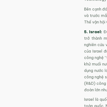
Bên cạnh đó
và trước mắ
Thế vận hội
5. Israel:
Đư
trở thành m
nghiên cứu 
của Israel đ
công nghệ “t
khử muối nư
dụng nước lớ
công nghệ sạ
(R&D) công 
đoàn lớn nh
Israel là qu
toàn quốc. 