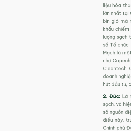
liệu hóa th
lớn nhất tại
bin gió mà 
khẩu chiếm 
lượng sạch 
số Tổ chức 
Mạch là một
như Copenh
Cleantech C
doanh nghiệ
hút đầu tư, 
2. Đức:
Là m
sạch, và hiệ
số nguồn đi
điều này, t
Chính phủ Đ