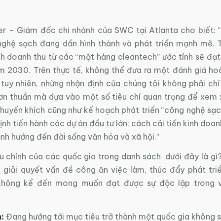
r – Giám đốc chi nhánh của SWC tại Atlanta cho biết: 
ghệ sạch đang dần hình thành và phát triển mạnh mẽ.
ch doanh thu từ các “mặt hàng cleantech” ước tính sẽ đạt
 2030. Trên thực tế, không thể đưa ra một đánh giá ho
tuy nhiên, những nhận định của chúng tôi không phải chỉ 
n thuần mà dựa vào một số tiêu chí quan trọng để xem 
khuyến khích cũng như kế hoạch phát triển “công nghệ sạc
ịnh tiến hành các dự án đầu tư lớn; cách cải tiến kinh doa
nh hướng đến đời sống văn hóa và xã hội.”
u chính của các quốc gia trong danh sách dưới đây là gì?
giải quyết vấn đề công ăn việc làm, thúc đẩy phát triể
không kể đến mong muốn đạt được sự độc lập trong 
:
Đang hướng tới mục tiêu trở thành một quốc gia không s