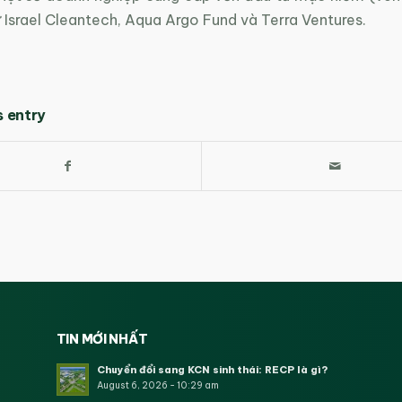
hư Israel Cleantech, Aqua Argo Fund và Terra Ventures.
s entry
TIN MỚI NHẤT
Chuyển đổi sang KCN sinh thái: RECP là gì?
August 6, 2026 - 10:29 am