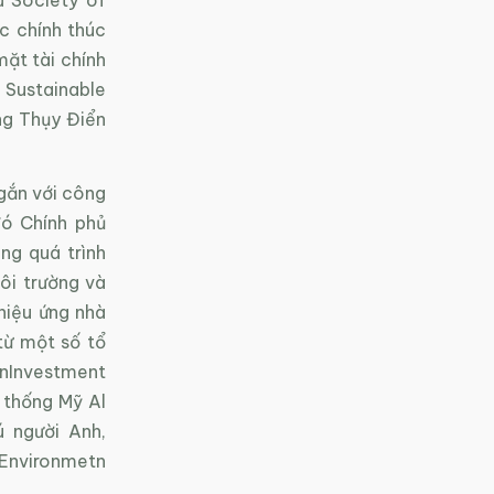
c chính thúc
mặt tài chính
Sustainable
ng Thụy Điển
 gắn với công
đó Chính phủ
ng quá trình
ôi trường và
hiệu ứng nhà
từ một số tổ
Investment
 thống Mỹ Al
ú người Anh,
 Environmetn