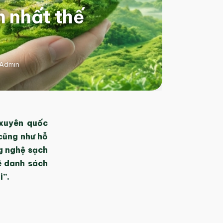
 nhất thế
Admin
 xuyên quốc
 cũng như hỗ
g nghệ sạch
ê danh sách
i”.