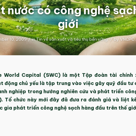
t nước có công nghệ sạch
giới
ber 10, 2009
/
in
Tin về sản xuất và tiêu thụ bền vững
/
by
VNCPC 
e World Capital (SWC) là một Tập đoàn tài chính
ạt động chủ yếu là tập trung vào việc gây quỹ đầu tư
anh nghiệp trong hướng nghiên cứu và phát triển côn
). Tổ chức này mới đây đã đưa ra đánh giá và liệt k
 gia phát triển công nghệ sạch hàng đầu trên thế giớ