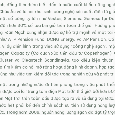
ạch, đồng thời được biết đến là nước xuất khẩu công ngh
 Châu Âu và là nơi khai sinh công nghệ sản xuất điện từ gió
một số công ty lớn như Vestas, Siemens, Gamesa tại Đ
đến hơn 30% số tua bin gió trên toàn thế giới. Hướng phá
tại Đan Mạch cũng nhận được sự hỗ trợ mạnh về mặt tài 
như ATP Pension Fund, DONG Energy, và AP Pension. Có
 ví dụ điển hình trong việc sử dụng “công nghệ sạch”, mộ
agen Capacity (Cơ quan xúc tiến đầu tư Copenhagen),
luster và Cleantech Scandinavia, tạo điều kiện thuận
p tìm kiếm cơ hội mở rộng hoạt động kinh doanh, hợp tác 
cũng như việc tìm kiếm đối tác trong nghiên cứu và phát tr
ột trong những nước đi tiên phong trong việc phát triể
n được coi là “trung tâm điện Mặt trời” thế giới bởi hơn 5
ện Mặt trời trên toàn cầu được tạo ra và sử dụng tại Đức
rước hết phải kể đến chính sách ưu tiên sử dụng năng lư
ức. Trong năm 2008, nguồn năng lượng sạch đã đạt tỷ trọ