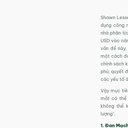
Shawn Lesse
dụng công n
nhà phân tí
USD vào năm
vấn đề này, 
một cách đơ
chính sách 
phủ; quyết đ
các yếu tố ả
Vậy mục tiê
mắt có thể 
không thể 
lượng”.
1. Đan Mạch