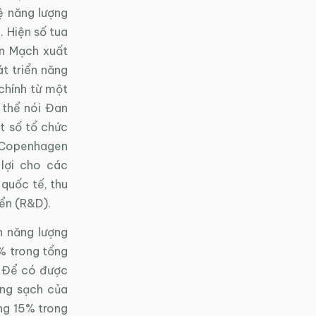
ệ năng lượng
. Hiện số tua
an Mạch xuất
t triển năng
chính từ một
 thể nói Đan
t số tổ chức
 Copenhagen
 lợi cho các
quốc tế, thu
iển (R&D).
n năng lượng
0% trong tổng
. Để có được
ợng sạch của
ng 15% trong