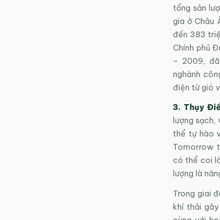
tổng sản lư
gia ở Châu Â
đến 383 tri
Chính phủ Đứ
– 2009, đã
nghành công
điện từ gió 
3. Thụy Điể
lượng sạch, 
thể tự hào 
Tomorrow t
có thể coi l
lượng là năng
Trong giai 
khí thải gâ
cùng với ho