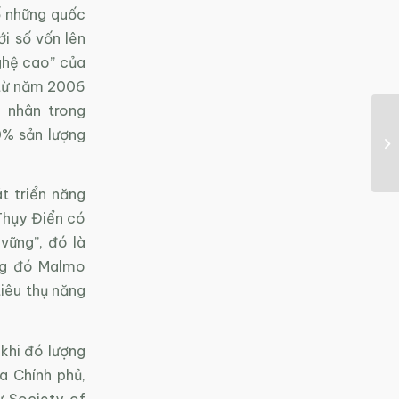
ố những quốc
i số vốn lên
ghệ cao” của
n từ năm 2006
 nhân trong
0% sản lượng
t triển năng
 Thụy Điển có
vững”, đó là
ng đó Malmo
tiêu thụ năng
khi đó lượng
a Chính phủ,
ư Society of