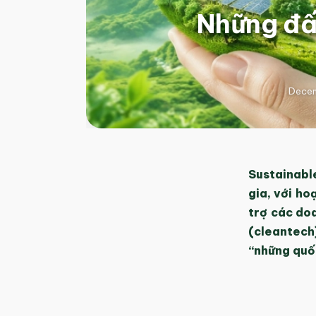
Những đấ
Decem
Sustainabl
gia, với ho
trợ các do
(cleantech
“những quốc