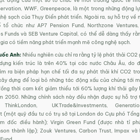
ervation, WWF, Greenpeace, là một trong những động lự
ệ sạch của Thụy Điển phát triển. Ngoài ra, sự hỗ trợ về 
 tổ chức như AP7 Pension Fund, Northzone Ventures, 
s Funds và SEB Venture Capital, có thể dễ dàng thấy rằ
 gia có tiềm năng phát triển mạnh mẽ công nghệ sạch.
uốc Anh:
Nhiều nghiên cứu chỉ ra rằng tỷ lệ phát thải CO2
dựng kiến trúc là trên 40% tại các nước Châu Âu, do 
m ra biện pháp hạn chế tối đa sự phát thải khí CO2 tro
 xây dựng để loại bỏ những tác động xấu của chúng tới m
đồng thời cam kết giảm thiểu tới 60% lượng khí thải gây 
m 2050. Những chính sách này đều nhận được sự hỗ trợ 
ThinkLondon, UKTrade&Investments, Generation
(một quỹ đầu tư có trụ sở tại London do Cựu phó Tổng
m đốc điều hành); Virgin Green Fund (được nhà tỉ ph
nson thành lập); Zouk Ventures, Carbon Trust, Impax và
Fund.