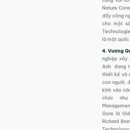
Nature Cons
đẩy công ngh
cho một số
Technologie
là một quốc
4. Vương Q
nghiệp xây 
Anh đang tì
thiết kế và
con người, 
kính vào nă
chức như 
Management 
Gore là Giá
Richard Bra
Technology 