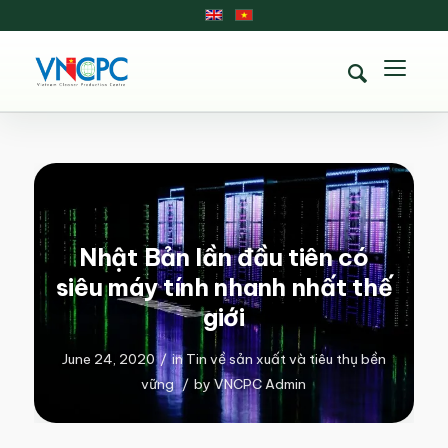
Nhật Bản lần đầu tiên có
siêu máy tính nhanh nhất thế
giới
June 24, 2020
/
in
Tin về sản xuất và tiêu thụ bền
vững
/
by
VNCPC Admin