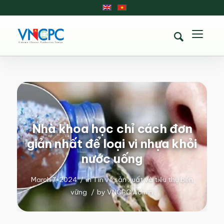
Nhà khoa học chỉ cách đơn
giản nhất để loại vi nhựa khỏi
nước uống
March 7, 2024
/
in
Tin về sản xuất và tiêu thụ bền
vững
/
by
VNCPC Admin