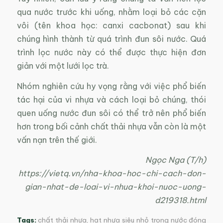
qua nước trước khi uống, nhằm loại bỏ các cặn
vôi (tên khoa học: canxi cacbonat) sau khi
chúng hình thành từ quá trình đun sôi nước. Quá
trình lọc nước này có thể được thực hiện đơn
giản với một lưới lọc trà.
Nhóm nghiên cứu hy vọng rằng với việc phổ biến
tác hại của vi nhựa và cách loại bỏ chúng, thói
quen uống nước đun sôi có thể trở nên phổ biến
hơn trong bối cảnh chất thải nhựa vẫn còn là một
vấn nạn trên thế giới.
Ngọc Nga (T/h)
https://vietq.vn/nha-khoa-hoc-chi-cach-don-
gian-nhat-de-loai-vi-nhua-khoi-nuoc-uong-
d219318.html
Tags:
chất thải nhựa
,
hạt nhựa siêu nhỏ trong nước đóng