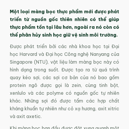
Một loại màng bọc thực phẩm mới được phát
triển từ nguồn gốc thiên nhiên có thể giúp
thực phẩm tồn tại lâu hơn, ngoài ra nó còn có
thể phân hủy sinh học giữ vệ sinh môi trường.
Được phát triển bởi các nhà khoa học tại Đại
học Harvard và Đại học Công nghệ Nanyang của
Singapore (NTU), vật liệu làm màng bọc này có
hình dạng trong suốt. Được tạo ra từ quá trình
quay kéo sợi, các sợi cơ bản của nó bao gồm
protein ngô được gọi là zein, cùng tinh bột,
xenlulo và các polyme có nguồn gốc tự nhiên
khác. Những sợi đó được tẩm các hợp chất
kháng khuẩn tự nhiên như cỏ xạ hương, axit xitric
và axit axetic.
Khi màng bọc ban đầu được đặt xung quanh một