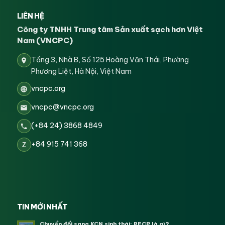
LIÊN HỆ
Công ty TNHH Trung tâm Sản xuất sạch hơn Việt
Nam (VNCPC)
Tầng 3, Nhà B, Số 125 Hoàng Văn Thái, Phường
Phương Liệt, Hà Nội, Việt Nam
vncpc.org
vncpc@vncpc.org
(+84 24) 3868 4849
+84 915 741 368
Z
TIN MỚI NHẤT
Chuyển đổi sang KCN sinh thái: RECP là gì?