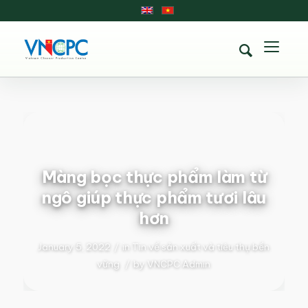
Màng bọc thực phẩm làm từ
ngô giúp thực phẩm tươi lâu
hơn
January 5, 2022
/
in
Tin về sản xuất và tiêu thụ bền
vững
/
by
VNCPC Admin