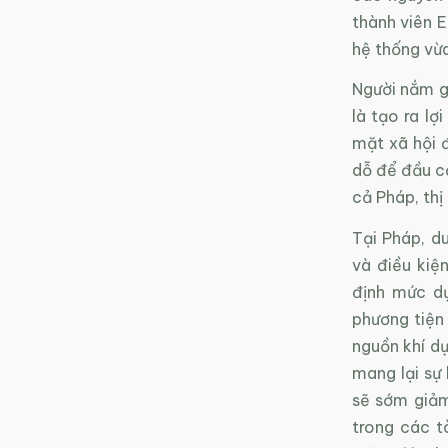
thành viên E
hệ thống vừa
Người nắm gi
là tạo ra lợ
mặt xã hội đ
dỗ để đầu cơ
cả Pháp, thị
Tại Pháp, du
và điều kiệ
định mức d
phương tiện
nguồn khí dự
mang lại sự 
sẽ sớm giảm
trong các t