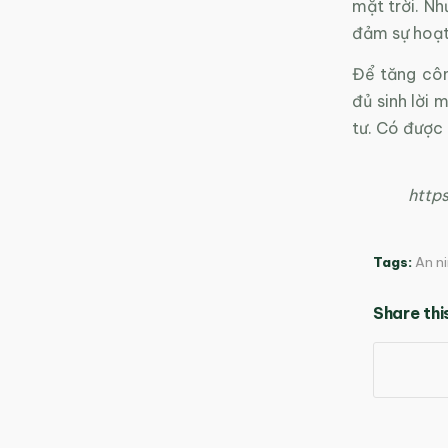
mặt trời. Nh
đảm sự hoạt
Để tăng côn
đủ sinh lời 
tư. Có được 
http
Tags:
An ni
Share thi