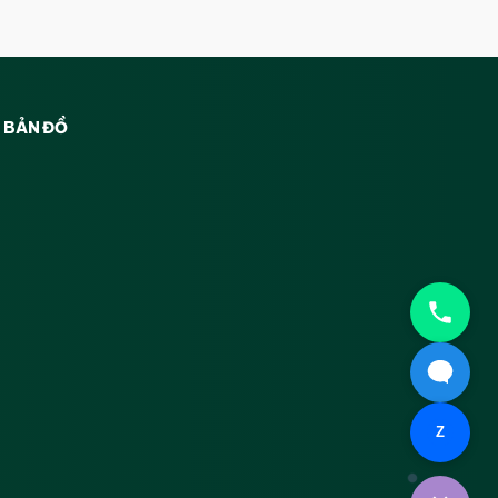
BẢN ĐỒ
Z