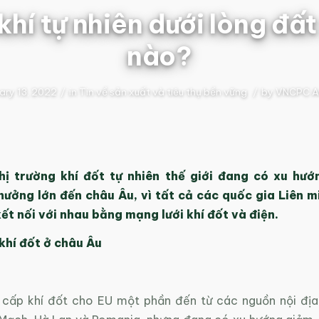
 khí tự nhiên dưới lòng đất
nào?
ary 13, 2022
/
in
Tin về sản xuất và tiêu thụ bền vững
/
by
VNCPC A
hị trường khí đốt tự nhiên thế giới đang có xu hướ
hưởng lớn đến châu Âu, vì tất cả các quốc gia Liên m
ết nối với nhau bằng mạng lưới khí đốt và điện.
khí đốt ở châu Âu
cấp khí đốt cho EU một phần đến từ các nguồn nội đị