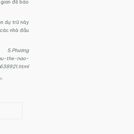
i gian để bảo
n dự trữ này
n các nhà đầu
S.Phương
nhu-the-nao-
638921.html
ện