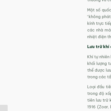
Một số quốc 
“không phát
kính trực ti
các nhà máy
nhiệt điện t
Lưu trữ khí
Khí tự nhiên
khối lượng t
thể được lưu
trong các t
Loại đầu tiê
trong độ xố
tiên lưu trữ
1916 (Zoar,