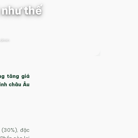
 như thế
dmin
ng tăng giá
inh châu Âu
a (30%), đặc