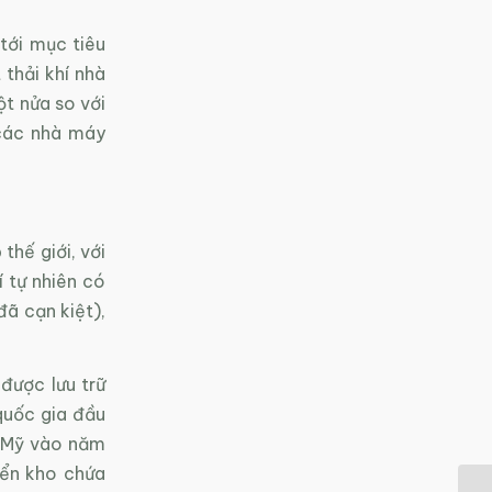
tới mục tiêu
thải khí nhà
ột nửa so với
 các nhà máy
thế giới, với
 tự nhiên có
ã cạn kiệt),
 được lưu trữ
quốc gia đầu
là Mỹ vào năm
iển kho chứa