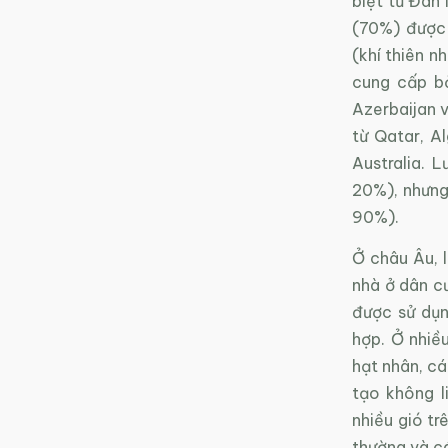
biệt từ Đan
(70%) được
(khí thiên n
cung cấp bở
Azerbaijan 
từ Qatar, A
Australia. 
20%), nhưng
90%).
Ở châu Âu, l
nhà ở dân c
được sử dụn
hợp. Ở nhiề
hạt nhân, cá
tạo không l
nhiều gió tr
thường và c