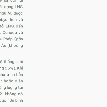
Phần còn lại
ới dạng LNG
 châu Âu được
bya, Iran và
tải LNG, đến
ỹ, Canada và
ới Pháp (gần
g Âu (khoảng
hệ thống sưởi
ng 55%). Khí
hu trình hỗn
ện hoặc điện
ng lượng tái
021 không có
 cao hơn bình