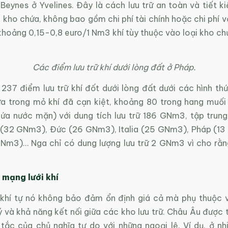
 Beynes ở Yvelines. Đây là cách lưu trữ an toàn và tiết k
 kho chứa, không bao gồm chi phí tài chính hoặc chi phí 
khoảng 0,15-0,8 euro/1 Nm3 khí tùy thuộc vào loại kho ch
Các điểm lưu trữ khí dưới lòng đất ở Pháp.
237 điểm lưu trữ khí đốt dưới lòng đất dưới các hình th
a trong mỏ khí đã cạn kiệt, khoảng 80 trong hang muối
ứa nước mặn) với dung tích lưu trữ 186 GNm3, tập trun
e (32 GNm3), Đức (26 GNm3), Italia (25 GNm3), Pháp (1
GNm3)… Nga chỉ có dung lượng lưu trữ 2 GNm3 vì cho rằ
 mạng lưới khí
ữ khí tự nó không bảo đảm ổn định giá cả mà phụ thuộc 
 và khả năng kết nối giữa các kho lưu trữ. Châu Âu được 
tắc của chủ nghĩa tự do với những ngoại lệ. Ví dụ, ở nh