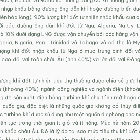
 Mạch, Hà Lan và Romania, nhưng đang có xu hướng giảm. 
 nhập khẩu bằng đường ống dẫn khí hoặc đường biển dư
hiên hóa lỏng). 90% lượng khí đốt tự nhiên nhập khẩu của
i các đường ống dẫn khí đốt từ Nga, Algeria, Na Uy, Li
và 10% dưới dạng LNG được vận chuyển bởi các hãng vận 
lgeria, Nigeria, Peru, Trinidad và Tobago và có thể là M
Lượng khí đốt nhập khẩu từ Nga ở mức trung bình đối v
 cao đối với toàn châu Âu (hơn 40%) và lớn đối với Đôn
ượng khí đốt tự nhiên tiêu thụ thường được chia sẻ giữa 
ư (khoảng 40%), ngành công nghiệp và ngành điện (khoả
g để sản xuất điện bằng turbine khí chu trình mở hoặc c
u quốc gia, đặc biệt là những quốc gia không có thủy đi
c turbine khí được sử dụng như một nguồn dự phòng cho nă
iên tục trong thời gian ít gió và ít nắng. Mùa hè năm 2
ên khắp châu Âu. Đó là lý do tại sao mức tiêu thụ khí đốt
ác kho dự trữ không được lấp đầy khi mùa đông đến gần.