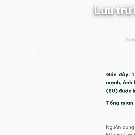
Lưu trữ
Janu
Gần đây, t
mạnh, ảnh 
(EU) được k
Tổng quan 
Nguồn cung 