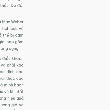
 thầu. Do đó,
ủa Max Weber
h tích cực về
có thể bị cám
 gia, bao gồm
 công cộng.
c điều khoản
 và phải xác
ác định các
hai thác các
 và minh bạch
ầu về khí đốt
ợng hiệu quả
lượng gió và