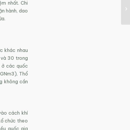
iệm nhất. Chi
vận hành, dao
ứa.
ức khác nhau
 và 30 trong
g ở các quốc
3 GNm3), Thổ
ng không cần
vào cách khí
tổ chức theo
iều quốc gia