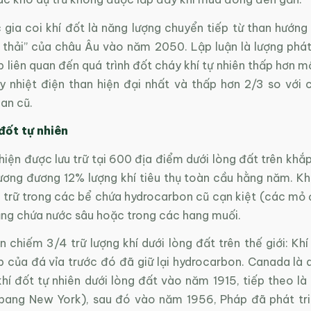
gia coi khí đốt là năng lượng chuyển tiếp từ than hướng 
 thải” của châu Âu vào năm 2050. Lập luận là lượng phát 
ếp liên quan đến quá trình đốt cháy khí tự nhiên thấp hơn m
 nhiệt điện than hiện đại nhất và thấp hơn 2/3 so với
han cũ.
 đốt tự nhiên
 hiện được lưu trữ tại 600 địa điểm dưới lòng đất trên khắp 
ương đương 12% lượng khí tiêu thụ toàn cầu hằng năm. Khí
 trữ trong các bể chứa hydrocarbon cũ cạn kiệt (các mỏ đ
ầng chứa nước sâu hoặc trong các hang muối.
n chiếm 3/4 trữ lượng khí dưới lòng đất trên thế giới: Khí
p của đá vỉa trước đó đã giữ lại hydrocarbon. Canada là 
 khí đốt tự nhiên dưới lòng đất vào năm 1915, tiếp theo 
 bang New York), sau đó vào năm 1956, Pháp đã phát tr