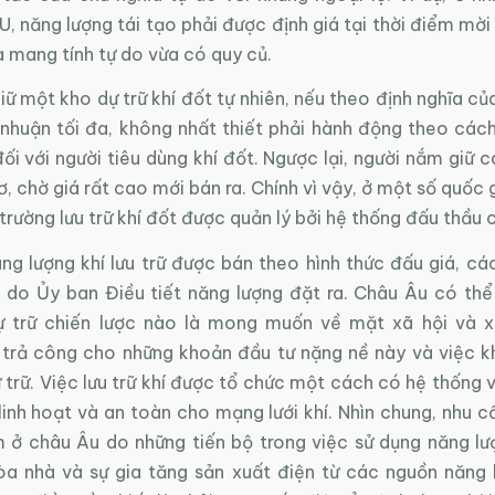
U, năng lượng tái tạo phải được định giá tại thời điểm mời
 mang tính tự do vừa có quy củ.
ữ một kho dự trữ khí đốt tự nhiên, nếu theo định nghĩa c
i nhuận tối đa, không nhất thiết phải hành động theo các
ối với người tiêu dùng khí đốt. Ngược lại, người nắm giữ 
, chờ giá rất cao mới bán ra. Chính vì vậy, ở một số quốc
 trường lưu trữ khí đốt được quản lý bởi hệ thống đấu thầu
ng lượng khí lưu trữ được bán theo hình thức đấu giá, cá
n do Ủy ban Điều tiết năng lượng đặt ra. Châu Âu có thể
ự trữ chiến lược nào là mong muốn về mặt xã hội và x
 trả công cho những khoản đầu tư nặng nề này và việc k
 trữ. Việc lưu trữ khí được tổ chức một cách có hệ thống
linh hoạt và an toàn cho mạng lưới khí. Nhìn chung, nhu c
 ở châu Âu do những tiến bộ trong việc sử dụng năng lư
òa nhà và sự gia tăng sản xuất điện từ các nguồn năng 