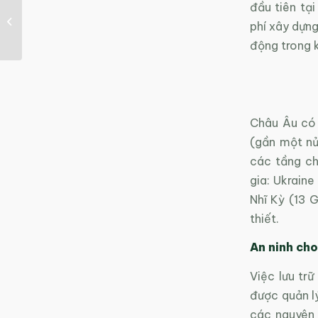
Năng lượng mặt trời
đầu tiên tại
chiếm một nửa công
phí xây dựng
suất phát điện mới...
động trong 
Châu Âu có 
(gần một nử
các tầng ch
gia: Ukrain
Nhĩ Kỳ (13 
thiết.
An ninh cho
Việc lưu tr
được quản lý
các nguyên 