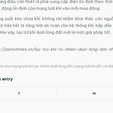
ưng điều cần thiết là phải cung cấp điện ổn định theo thờ
 động ổn định của mạng lưới khí vào mỗi mùa đông.
g suất kho chứa khí, không chỉ nhằm khai thác các nguồ
mà trên hết là tăng tính an toàn cho hệ thống khí, hấp dẫ
như vậy, lưu trữ khí dưới lòng đất mới là một giải pháp tốt.
s://petrotimes.vn/luu-tru-khi-tu-nhien-duoi-long-dat-
nh cho mạng lưới khí
,
lưu trữ khí dưới lòng đất
,
mạng lưới khí đốt và đi
s entry