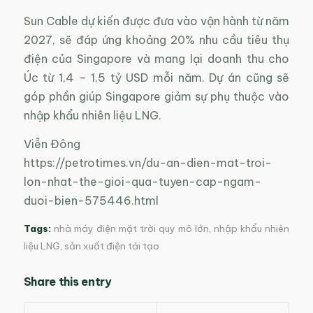
Sun Cable dự kiến được đưa vào vận hành từ năm
2027, sẽ đáp ứng khoảng 20% nhu cầu tiêu thụ
điện của Singapore và mang lại doanh thu cho
Úc từ 1,4 – 1,5 tỷ USD mỗi năm. Dự án cũng sẽ
góp phần giúp Singapore giảm sự phụ thuộc vào
nhập khẩu nhiên liệu LNG.
Viễn Đông
https://petrotimes.vn/du-an-dien-mat-troi-
lon-nhat-the-gioi-qua-tuyen-cap-ngam-
duoi-bien-575446.html
Tags:
nhà máy điện mặt trời quy mô lớn
,
nhập khẩu nhiên
liệu LNG
,
sản xuất điện tái tạo
Share this entry