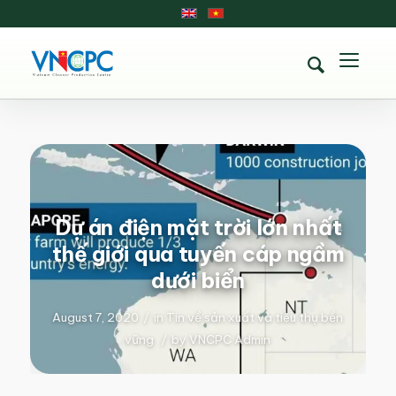
Dự án điện mặt trời lớn nhất
thế giới qua tuyến cáp ngầm
dưới biển
August 7, 2020
/
in
Tin về sản xuất và tiêu thụ bền
vững
/
by
VNCPC Admin