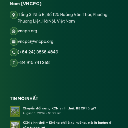
Nam (VNCPC)
Tầng 3, Nhà B, Số 125 Hoàng Văn Thái, Phường
Phương Liệt, Hà Nội, Việt Nam
vncpc.org
vncpc@vncpc.org
(+84 24) 3868 4849
+84 915 741 368
Z
TIN MỚI NHẤT
Chuyển đổi sang KCN sinh thái: RECP là gì?
August 6, 2026 - 10:29 am
KCN sinh thái – Không chỉ là xu hướng, mà là hướng đi
của tương lai