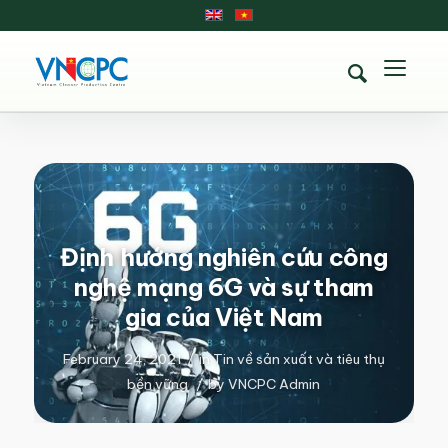
Định hướng nghiên cứu công
nghệ mạng 6G và sự tham
gia của Việt Nam
February 24, 2021
/
in
Tin về sản xuất và tiêu thụ
bền vững
/
by
VNCPC Admin