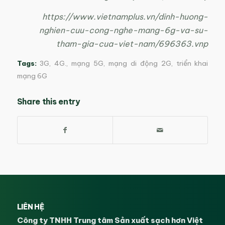
https://www.vietnamplus.vn/dinh-huong-
nghien-cuu-cong-nghe-mang-6g-va-su-
tham-gia-cua-viet-nam/696363.vnp
Tags:
3G
,
4G.
,
mạng 5G
,
mạng di động 2G
,
triển khai
mạng 6G
Share this entry
LIÊN HỆ
Công ty TNHH Trung tâm Sản xuất sạch hơn Việt