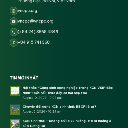
Phương Liệt, Hà Nội, Việt Nam
vncpc.org
vncpc@vncpc.org
(+84 24) 3868 4849
+84 915 741 368
Z
TIN MỚI NHẤT
Hội thảo “Cộng sinh công nghiệp trong KCN VSIP Bắc
Ninh”: Kết nối, thúc đẩy cơ hội hợp tác
August 10, 2026 - 2:05 pm
Chuyển đổi sang KCN sinh thái: RECP là gì?
August 6, 2026 - 10:29 am
KCN sinh thái – Không chỉ là xu hướng, mà là hướng đi
của tương lai