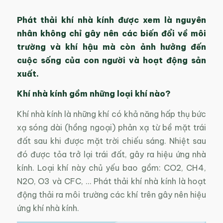
Phát thải khí nhà kính được xem là nguyên
nhân không chỉ gây nên các biến đổi về môi
trường và khí hậu mà còn ảnh hưởng đến
cuộc sống của con người và hoạt động sản
xuất.
Khí nhà kính gồm những loại khí nào?
Khí nhà kính là những khí có khả năng hấp thụ bức
xạ sóng dài (hồng ngoại) phản xạ từ bề mặt trái
đất sau khi được mặt trời chiếu sáng. Nhiệt sau
đó được tỏa trở lại trái đất, gây ra hiệu ứng nhà
kính. Loại khí này chủ yếu bao gồm: CO2, CH4,
N2O, O3 và CFC, … Phát thải khí nhà kính là hoạt
động thải ra môi trường các khí trên gây nên hiệu
ứng khí nhà kính.