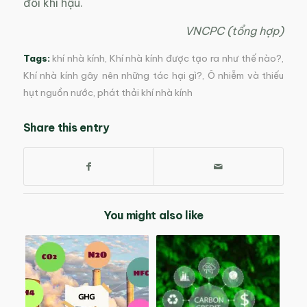
đổi khí hậu.
VNCPC (tổng hợp)
Tags:
khí nhà kính
,
Khí nhà kính được tạo ra như thế nào?
,
Khí nhà kính gây nên những tác hại gì?
,
Ô nhiễm và thiếu
hụt nguồn nước
,
phát thải khí nhà kính
Share this entry
You might also like