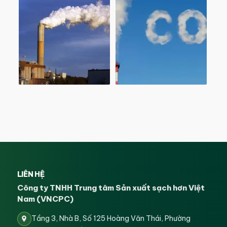
LIÊN HỆ
Công ty TNHH Trung tâm Sản xuất sạch hơn Việt
Nam (VNCPC)
Tầng 3, Nhà B, Số 125 Hoàng Văn Thái, Phường