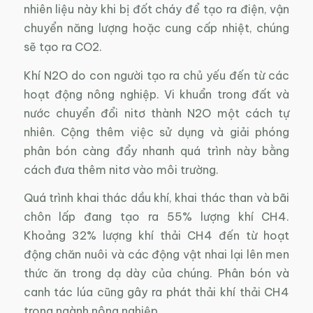
nhiên liệu này khi bị đốt cháy để tạo ra điện, vận
chuyển năng lượng hoặc cung cấp nhiệt, chúng
sẽ tạo ra CO2.
Khí N2O do con người tạo ra chủ yếu đến từ các
hoạt động nông nghiệp. Vi khuẩn trong đất và
nước chuyển đổi nitơ thành N2O một cách tự
nhiên. Cộng thêm việc sử dụng và giải phóng
phân bón càng đẩy nhanh quá trình này bằng
cách đưa thêm nitơ vào môi trường.
Quá trình khai thác dầu khí, khai thác than và bãi
chôn lấp đang tạo ra 55% lượng khí CH4.
Khoảng 32% lượng khí thải CH4 đến từ hoạt
động chăn nuôi và các động vật nhai lại lên men
thức ăn trong dạ dày của chúng. Phân bón và
canh tác lúa cũng gây ra phát thải khí thải CH4
trong ngành nông nghiệp.