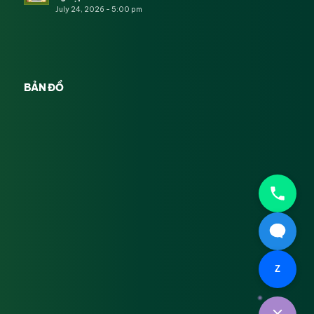
July 24, 2026 - 5:00 pm
BẢN ĐỒ
Z