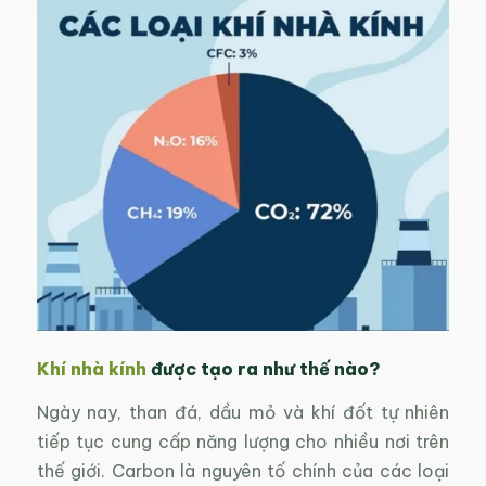
Khí nhà kính
được tạo ra như thế nào?
Ngày nay, than đá, dầu mỏ và khí đốt tự nhiên
tiếp tục cung cấp năng lượng cho nhiều nơi trên
thế giới. Carbon là nguyên tố chính của các loại