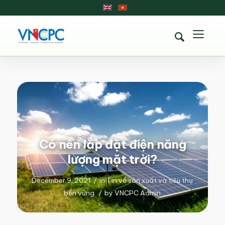
Có nên lắp đặt điện năng
lượng mặt trời?
December 9, 2021
/
in
Tin về sản xuất và tiêu thụ
bền vững
/
by
VNCPC Admin