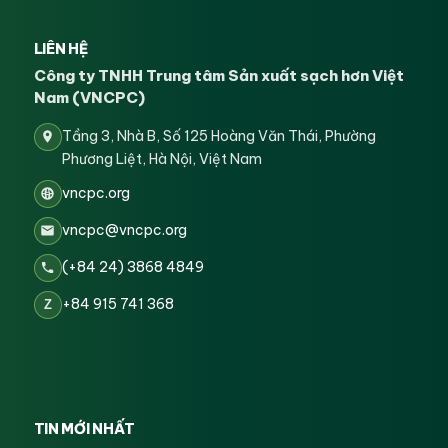
LIÊN HỆ
Công ty TNHH Trung tâm Sản xuất sạch hơn Việt
Nam (VNCPC)
Tầng 3, Nhà B, Số 125 Hoàng Văn Thái, Phường
Phương Liệt, Hà Nội, Việt Nam
vncpc.org
vncpc@vncpc.org
(+84 24) 3868 4849
+84 915 741 368
Z
TIN MỚI NHẤT