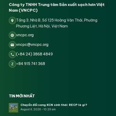
Công ty TNHH Trung tâm Sản xuất sạch hơn Việt
Nam (VNCPC)
Tầng 3, Nhà B, Số 125 Hoàng Văn Thái, Phường
Phương Liệt, Hà Nội, Việt Nam
vncpc.org
vncpc@vncpc.org
(+84 24) 3868 4849
+84 915 741 368
Z
TIN MỚI NHẤT
Chuyển đổi sang KCN sinh thái: RECP là gì?
August 6, 2026 - 10:29 am