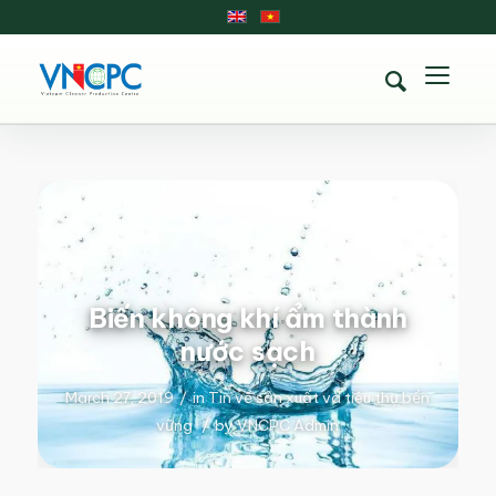
Biến không khí ẩm thành
nước sạch
March 27, 2019
/
in
Tin về sản xuất và tiêu thụ bền
vững
/
by
VNCPC Admin