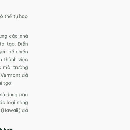
ó thể tự hào
hưng các nhà
tái tạo. Điển
yên bố chiến
n thành việc
c môi trường
, Vermont đã
i tạo.
 sử dụng các
ác loại năng
 (Hawaii) đã
nh hơn