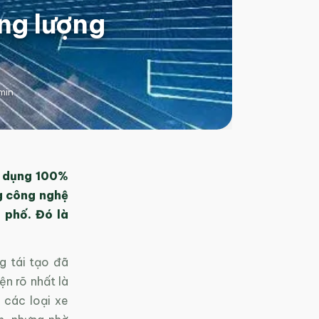
ăng lượng
min
ử dụng 100%
ng công nghệ
 phố. Đó là
g tái tạo đã
n rõ nhất là
 các loại xe