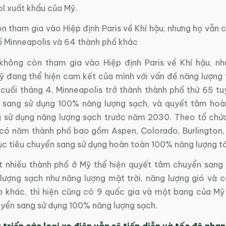
ol xuất khẩu của Mỹ.
 tham gia vào Hiệp định Paris về Khí hậu, nhưng họ vẫn c
ố Minneapolis và 64 thành phố khác
hông còn tham gia vào Hiệp định Paris về Khí hậu, n
Mỹ đang thể hiện cam kết của mình với vấn đề năng lượng 
 cuối tháng 4, Minneapolis trở thành thành phố thứ 65 tu
 sang sử dụng 100% năng lượng sạch, và quyết tâm hoà
 sử dụng năng lượng sạch trước năm 2030. Theo tổ chứ
, có năm thành phố bao gồm Aspen, Colorado, Burlington
c tiêu chuyển sang sử dụng hoàn toàn 100% năng lượng tá
t nhiều thành phố ở Mỹ thể hiện quyết tâm chuyển sang
lượng sạch như năng lượng mặt trời, năng lượng gió và c
ạo khác, thì hiện cũng có 9 quốc gia và một bang của Mỹ
yển sang sử dụng 100% năng lượng sạch.
 triển các loại xe điện vẫn sẽ tiếp diễn và tốc độ nha