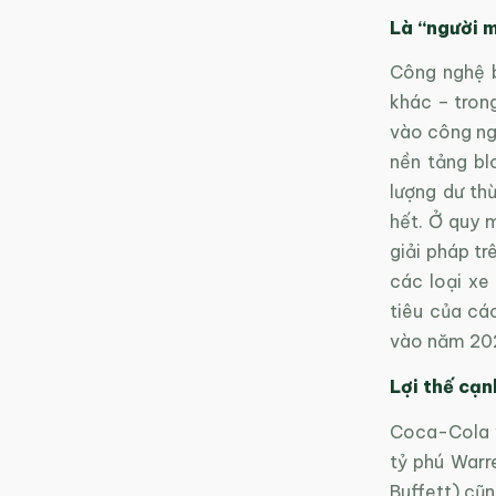
Là “người m
Công nghệ b
khác – tron
vào công ngh
nền tảng bl
lượng dư th
hết. Ở quy 
giải pháp tr
các loại xe
tiêu của cá
vào năm 20
Lợi thế cạ
Coca-Cola và
tỷ phú Warr
Buffett) cũn