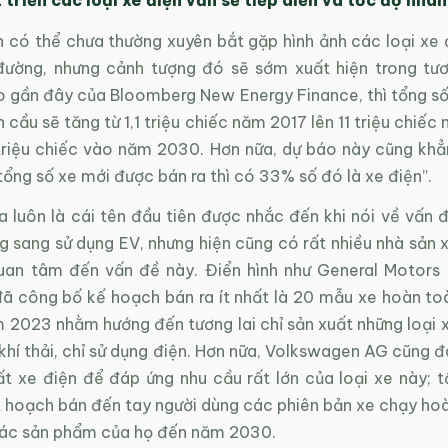
 có thể chưa thường xuyên bắt gặp hình ảnh các loại xe đ
đường, nhưng cảnh tượng đó sẽ sớm xuất hiện trong tươ
 gần đây của Bloomberg New Energy Finance, thì tổng số 
n cầu sẽ tăng từ 1,1 triệu chiếc năm 2017 lên 11 triệu chiế
triệu chiếc vào năm 2030. Hơn nữa, dự báo này cũng khẳ
ng số xe mới được bán ra thì có 33% số đó là xe điện”.
a luôn là cái tên đầu tiên được nhắc đến khi nói về vấn 
 sang sử dụng EV, nhưng hiện cũng có rất nhiều nhà sản x
uan tâm đến vấn đề này. Điển hình như General Motors 
ã công bố kế hoạch bán ra ít nhất là 20 mẫu xe hoàn to
 2023 nhằm hướng đến tương lai chỉ sản xuất những loại 
khí thải, chỉ sử dụng điện. Hơn nữa, Volkswagen AG cũng 
ất xe điện để đáp ứng nhu cầu rất lớn của loại xe này; 
t hoạch bán đến tay người dùng các phiên bản xe chạy ho
các sản phẩm của họ đến năm 2030.