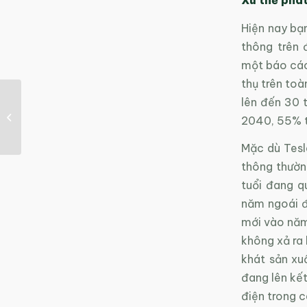
Hiện nay bạn
thông trên 
một báo cáo
thụ trên toà
lên đến 30 
Sử dụng năng lượng tái
tạo trong sản xuất:
2040, 55% tổ
Giải pháp để...
Mặc dù Tesl
thông thường
tuổi đang q
năm ngoái đ
mới vào năm
không xả ra 
khát sản xu
đang lên kế
điện trong 