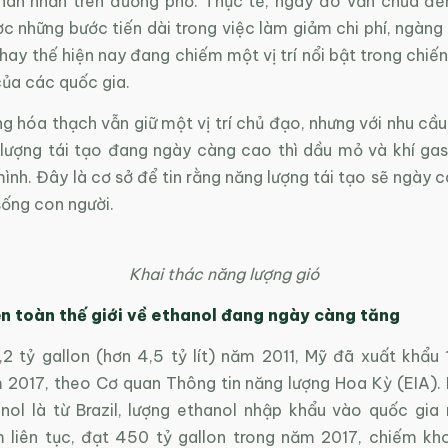
han nhản trên đường phố. Thực tế, ngày đó vẫn chưa đế
c những bước tiến dài trong việc làm giảm chi phí, ngàng
hay thế hiện nay đang chiếm một vị trí nổi bật trong chiến
của các quốc gia.
g hóa thạch vẫn giữ một vị trí chủ đạo, nhưng với nhu cầu 
lượng tái tạo đang ngày càng cao thì dầu mỏ và khí ga
mình. Đây là cơ sở để tin rằng năng lượng tái tạo sẽ ngày 
sống con người.
Khai thác năng lượng gió
n toàn thế giới về ethanol đang ngày càng tăng
,2 tỷ gallon (hơn 4,5 tỷ lít) năm 2011, Mỹ đã xuất khẩu 
 2017, theo Cơ quan Thông tin năng lượng Hoa Kỳ (EIA). 
nol là từ Brazil, lượng ethanol nhập khẩu vào quốc gia
 liên tục, đạt 450 tỷ gallon trong năm 2017, chiếm kh