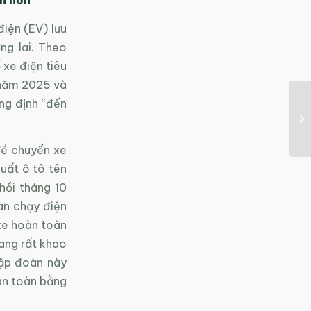
iện (EV) lưu
ng lai. Theo
xe điện tiêu
c năm 2025 và
ng định “đến
đề chuyển xe
uất ô tô tên
hồi tháng 10
àn chạy điện
xe hoàn toàn
đang rất khao
tập đoàn này
àn toàn bằng