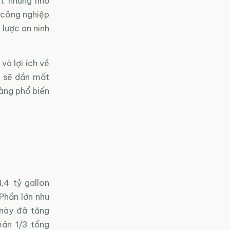
n, nhưng nhờ
 công nghiệp
 lược an ninh
và lợi ích về
s sẽ dần mất
càng phổ biến
1,4 tỷ gallon
Phần lớn nhu
 này đã tăng
oản 1/3 tổng