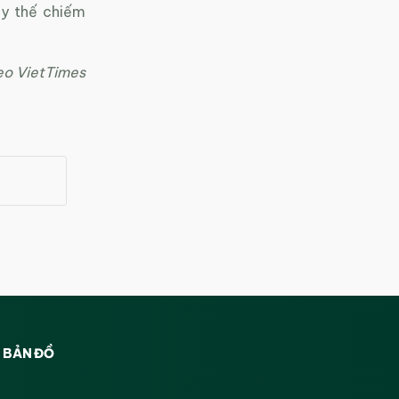
ay thế chiếm
eo VietTimes
BẢN ĐỒ