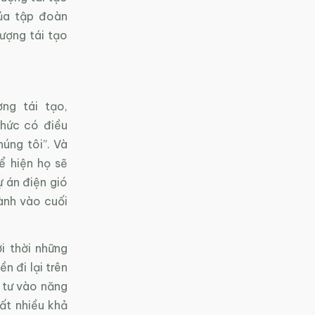
ủa tập đoàn
ượng tái tạo
ng tái tạo,
hức có điều
úng tôi”. Và
ể hiện họ sẽ
 án điện gió
ành vào cuối
i thời những
n đi lại trên
 tư vào năng
ất nhiều khả