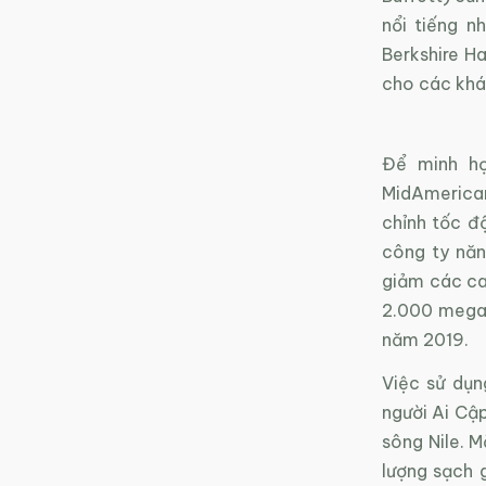
nổi tiếng 
Berkshire H
cho các khá
Để minh họ
MidAmerica
chỉnh tốc đ
công ty năn
giảm các ca
2.000 megaw
năm 2019.
Việc sử dụn
người Ai Cập
sông Nile. 
lượng sạch g