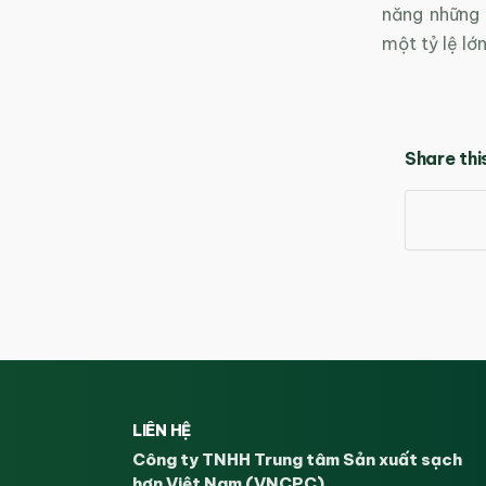
năng những 
một tỷ lệ lớ
Share thi
LIÊN HỆ
Công ty TNHH Trung tâm Sản xuất sạch
hơn Việt Nam (VNCPC)