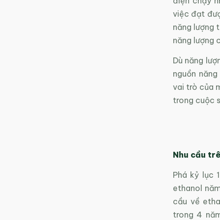
điện chạy n
việc đạt đượ
năng lượng t
năng lượng 
Dù năng lượn
nguồn năng 
vai trò của 
trong cuộc 
Nhu cầu trê
Phá kỷ lục 1
ethanol năm
cầu về etha
trong 4 năm