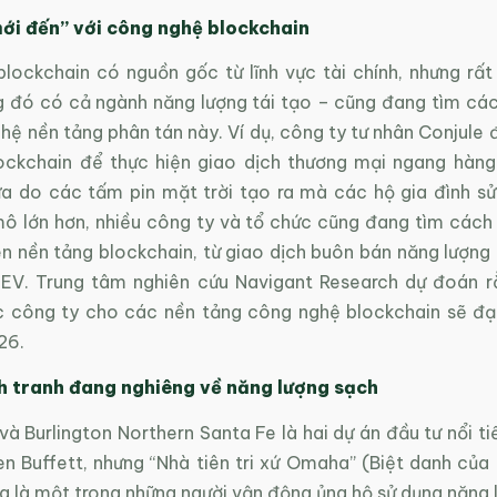
ới đến” với công nghệ blockchain
lockchain có nguồn gốc từ lĩnh vực tài chính, nhưng rất
g đó có cả ngành năng lượng tái tạo – cũng đang tìm cá
ệ nền tảng phân tán này. Ví dụ, công ty tư nhân Conjule 
ockchain để thực hiện giao dịch thương mại ngang hàn
ừa do các tấm pin mặt trời tạo ra mà các hộ gia đình s
mô lớn hơn, nhiều công ty và tổ chức cũng đang tìm cách
ên nền tảng blockchain, từ giao dịch buôn bán năng lượng
 EV. Trung tâm nghiên cứu Navigant Research dự đoán r
c công ty cho các nền tảng công nghệ blockchain sẽ đạ
26.
nh tranh đang nghiêng về năng lượng sạch
 Burlington Northern Santa Fe là hai dự án đầu tư nổi ti
en Buffett, nhưng “Nhà tiên tri xứ Omaha” (Biệt danh của
g là một trong những người vận động ủng hộ sử dụng năng 