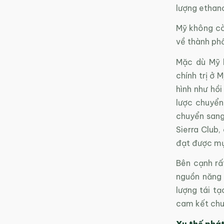
lượng ethan
Mỹ không còn
về thành ph
Mặc dù Mỹ k
chính trị ở 
hình như hồi
lược chuyển
chuyển sang
Sierra Club
đạt được mụ
Bên cạnh rấ
nguồn năng 
lượng tái t
cam kết chu
Xu thế phát