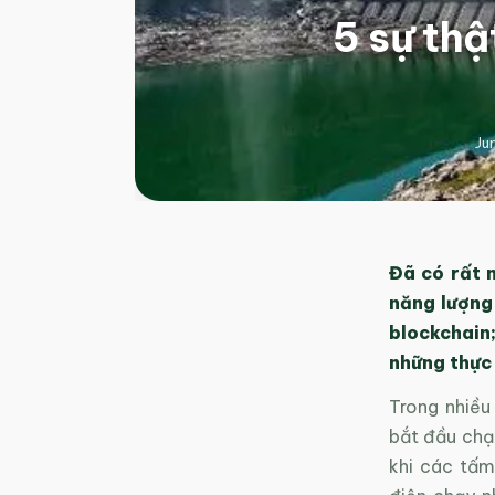
5 sự thậ
Ju
Đã có rất 
năng lượng 
blockchain
những thực 
Trong nhiều
bắt đầu chạ
khi các tấm