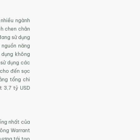
 nhiều ngành
ch chen chân
đang sử dụng
g nguồn năng
ử dụng không
 sử dụng các
 cho đến sạc
ằng tổng chi
t 3,7 tỷ USD
ếng nhất của
 ông Warrant
lượng tái tạo