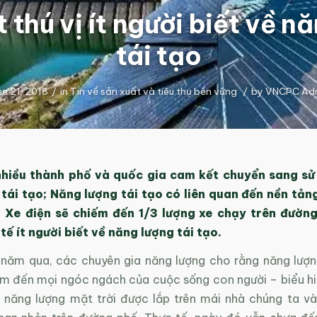
t thú vị ít người biết về n
tái tạo
ne 21, 2018
/
in
Tin về sản xuất và tiêu thụ bền vững
/
by
VNCPC Ad
nhiều thành phố và quốc gia cam kết chuyển sang s
tái tạo; Năng lượng tái tạo có liên quan đến nền tả
; Xe điện sẽ chiếm đến 1/3 lượng xe chạy trên đường
tế ít người biết về năng lượng tái tạo.
 năm qua, các chuyên gia năng lượng cho rằng năng lượn
m đến mọi ngóc ngách của cuộc sống con người – biểu hiệ
 năng lượng mặt trời được lắp trên mái nhà chúng ta và