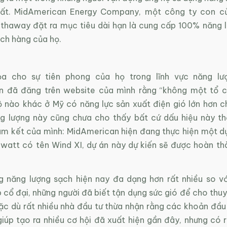
nhất. MidAmerican Energy Company, một công ty con c
athaway đặt ra mục tiêu dài hạn là cung cấp 100% năng l
ch hàng của họ.
a cho sự tiên phong của họ trong lĩnh vực năng lượ
n đã đăng trên website của mình rằng “không một tổ c
ộ nào khác ở Mỹ có năng lực sản xuất điện gió lớn hơn ch
g lượng này cũng chưa cho thấy bất cứ dấu hiệu này th
m kết của mình: MidAmerican hiện đang thực hiện một dự
att có tên Wind XI, dự án này dự kiến sẽ được hoàn th
g năng lượng sạch hiện nay đa dạng hơn rất nhiều so vớ
 cổ đại, những người đã biết tận dụng sức gió để cho thuyề
Mặc dù rất nhiều nhà đầu tư thừa nhận rằng các khoản đầu
iúp tạo ra nhiều cơ hội đã xuất hiện gần đây, nhưng có r