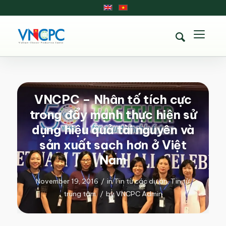
VNCPC – Nhân tố tích cực
trong đẩy mạnh thực hiện sử
dụng hiệu quả tài nguyên và
sản xuất sạch hơn ở Việt
Nam
November 19, 2016
/
in
Tin từ các dự án
,
Tin từ
trung tâm
/
by
VNCPC Admin