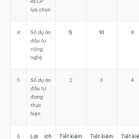
RECP
lựa chọn
4
Số dự án
8
5
10
đầu tư
công
nghệ
Số dự án
4
5
2
8
đầu tư
đang
thực
hiện
6
Lợi ích
Tiết kiệm
Tiết kiệm
Tiết ki