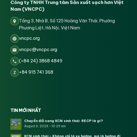
Công ty TNHH Trung tâm Sản xuất sạch hơn Việt
Nam (VNCPC)
Tầng 3, Nhà B, Số 125 Hoàng Văn Thái, Phường
Phương Liệt, Hà Nội, Việt Nam
vncpc.org
vncpc@vncpc.org
(+84 24) 3868 4849
+84 915 741 368
Z
TIN MỚI NHẤT
Chuyển đổi sang KCN sinh thái: RECP là gì?
August 6, 2026 - 10:29 am
KCN sinh thái – Không chỉ là xu hướng, mà là hướng đi