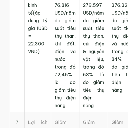
Theo đánh giá của VNCPC, hiện nay, tổn thất
kinh
76.816
279.597
376.32
năng lượng tại các doanh nghiệp là khá lớn. Để
tế(áp
USD/năm
USD/năm
USD/n
sớm khắc phục vấn đề này, các doanh nghiệp
dụng tỷ
do giảm
do giảm
do gi
cần dành ưu tiên cao cho việc thực hiện các giải
gía 1USD
suất tiêu
suất tiêu
suất ti
pháp quản lý và đầu tư đổi mới công nghệ – thiết
=
thụ than,
thụ than,
thụ đi
bị. Các giải pháp này sẽ góp phần cắt giảm chi
22,300
khí đốt,
củi, điện
và nướ
phí sản xuất đồng thời giảm tác động tới môi
VND)
điện và
& nguyên
trong 
trường và cải thiện điều kiện làm việc cho người
nước,
vật liệu,
84% 
lao động.
trong đó
trong đó
do gi
72,45%
63% là
tiêu t
Mặt khác, một tín hiệu tốt là một số doanh
là do
do giảm
điện
nghiệp đã thể hiện tính cam kết cao, bao gồm
giảm tiêu
tiêu thụ
năng
cả việc chủ động đầu tư thực hiện các dự án đổi
thụ điện
điện
mới công nghệ theo hướng sản xuất sạch hơn.
năng
năng
Đây là một yếu tố quan trọng cho sự thành công
của dự án.
7
Lợi ích
Giảm
Giảm
Giảm