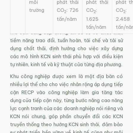
Việc thực hiện đánh giá RECP tại các doanh
môi
phát thải
phát thải
phát th
nghiệp trong khu công nghiệp, không chỉ giúp
trường
CO
: 726
CO
:
CO
:
2
2
2
các doanh nghiệp nhận ra những cơ hội nâng cao
tấn/năm
1.625
2.458
hiệu quả sản xuất và công tác bảo vệ môi trường
tấn/năm
tấn/nă
mà còn cung cấp thông tin cơ sở về chất thải,
tiềm năng trao đổi, tuần hoàn, tái chế và tái sử
dụng chất thải, định hướng cho việc xây dựng
các mô hình KCN sinh thái phù hợp với điều kiện
tự nhiên, kinh tế và kỹ thuật của từng địa phương.
Khu công nghiệp được xem là một địa bàn có
nhiều lợi thế cho cho việc nhân rộng áp dụng tiếp
cận RECP vào công nghiệp làm gia tăng tác
dụng của tiếp cận này, từng bước nâng cao năng
lực cạnh tranh của các doanh nghiệp nói riêng và
KCN nói chung, góp phần chuyển đổi các KCN
truyền thống theo hướng KCN sinh thái, đảm bảo
sự phát triển bền vững về kinh tế cũng như môi