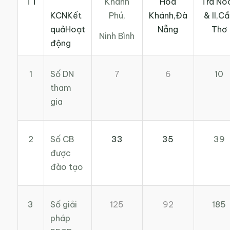
Khánh
TT
Hòa
Trà Nóc
Phú,
KCNKết
Khánh,Đà
& II,C
quảHoạt
Nẵng
Thơ
Ninh Bình
động
1
Số DN
10
7
6
tham
gia
2
Số CB
39
33
35
được
đào tạo
3
Số giải
185
125
92
pháp