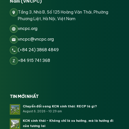
Nam (VNCPC)
Tầng 3, Nhà B, Số 125 Hoàng Văn Thái, Phường
Phương Liệt, Hà Nội, Việt Nam
vncpc.org
vncpc@vncpc.org
(+84 24) 3868 4849
+84 915 741 368
Z
TIN MỚI NHẤT
Chuyển đổi sang KCN sinh thái: RECP là gì?
August 6, 2026 - 10:29 am
KCN sinh thái – Không chỉ là xu hướng, mà là hướng đi
của tương lai