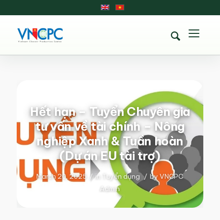
Hết hạn – Tuyển Chuyên gia
tư vấn về tài chính – Nông
nghiệp Xanh & Tuần hoàn
(Dự án EU tài trợ)
March 20, 2025
/
in
Tuyển dụng
/
by
VNCPC
Admin