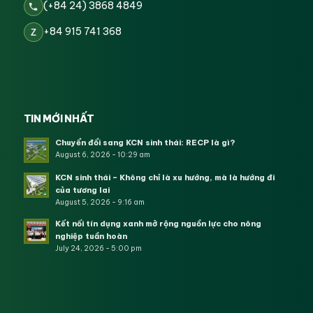
(+84 24) 3868 4849
+84 915 741 368
Z
TIN MỚI NHẤT
Chuyển đổi sang KCN sinh thái: RECP là gì?
August 6, 2026 - 10:29 am
KCN sinh thái – Không chỉ là xu hướng, mà là hướng đi
của tương lai
August 5, 2026 - 9:16 am
Kết nối tín dụng xanh mở rộng nguồn lực cho nông
nghiệp tuần hoàn
July 24, 2026 - 5:00 pm