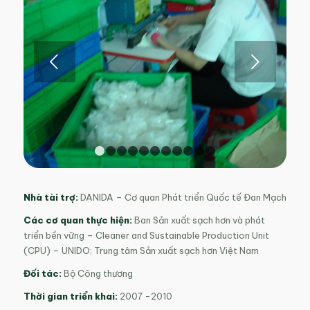
Next
1
2
3
4
5
6
7
8
9
10
11
Nhà tài trợ:
DANIDA – Cơ quan Phát triển Quốc tế Đan Mạch
Các cơ quan thực hiện:
Ban Sản xuất sạch hơn và phát
triển bền vững – Cleaner and Sustainable Production Unit
(CPU) – UNIDO; Trung tâm Sản xuất sạch hơn Việt Nam
Đối tác:
Bộ Công thương
Thời gian triển khai:
2007 -2010