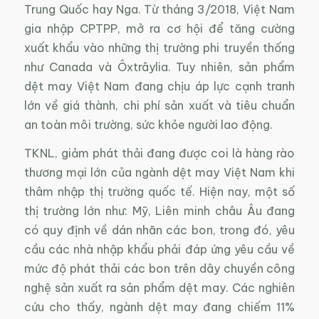
Trung Quốc hay Nga. Từ tháng 3/2018, Việt Nam
gia nhập CPTPP, mở ra cơ hội để tăng cường
xuất khẩu vào những thị trường phi truyền thống
như Canada và Ôxtrâylia. Tuy nhiên, sản phẩm
dệt may Việt Nam đang chịu áp lực cạnh tranh
lớn về giá thành, chi phí sản xuất và tiêu chuẩn
an toàn môi trường, sức khỏe người lao động.
TKNL, giảm phát thải đang được coi là hàng rào
thương mại lớn của ngành dệt may Việt Nam khi
thâm nhập thị trường quốc tế. Hiện nay, một số
thị trường lớn như: Mỹ, Liên minh châu Âu đang
có quy định về dán nhãn các bon, trong đó, yêu
cầu các nhà nhập khẩu phải đáp ứng yêu cầu về
mức độ phát thải các bon trên dây chuyền công
nghệ sản xuất ra sản phẩm dệt may. Các nghiên
cứu cho thấy, ngành dệt may đang chiếm 11%