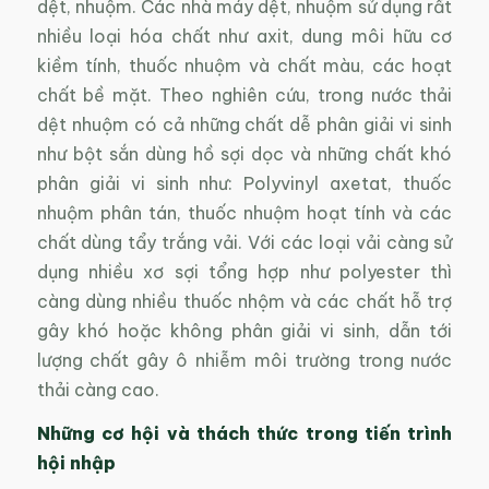
dệt, nhuộm. Các nhà máy dệt, nhuộm sử dụng rất
nhiều loại hóa chất như axit, dung môi hữu cơ
kiềm tính, thuốc nhuộm và chất màu, các hoạt
chất bề mặt. Theo nghiên cứu, trong nước thải
dệt nhuộm có cả những chất dễ phân giải vi sinh
như bột sắn dùng hồ sợi dọc và những chất khó
phân giải vi sinh như: Polyvinyl axetat, thuốc
nhuộm phân tán, thuốc nhuộm hoạt tính và các
chất dùng tẩy trắng vải. Với các loại vải càng sử
dụng nhiều xơ sợi tổng hợp như polyester thì
càng dùng nhiều thuốc nhộm và các chất hỗ trợ
gây khó hoặc không phân giải vi sinh, dẫn tới
lượng chất gây ô nhiễm môi trường trong nước
thải càng cao.
Những cơ hội và thách thức trong tiến trình
hội nhập