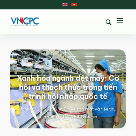
Xanh hóa ngành dệt may: Cơ
hội và thách thức trong tiến
trình hội nhập quốc tế
January 25, 2019
/
in
Tin về sản xuất và tiêu thụ
bền vững
/
by
VNCPC Admin