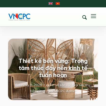
Thiết kế bền vững: Trọng
tâm thúc đẩy nền kinh tế
tuần hoàn
February 5, 2026
/
in
Tin về sản xuất và tiêu thụ
bền vững
/
by
VNCPC Admin