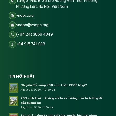
Tầng 3, Nhà B, Số 125 Hoàng Văn Thái, Phường
Phương Liệt, Hà Nội, Việt Nam
vncpc.org
vncpc@vncpc.org
(+84 24) 3868 4849
+84 915 741 368
Z
TIN MỚI NHẤT
Chuyển đổi sang KCN sinh thái: RECP là gì?
August 6, 2026 - 10:29 am
KCN sinh thái – Không chỉ là xu hướng, mà là hướng đi
của tương lai
August 5, 2026 - 9:16 am
Kết nối tín dụng xanh mở rộng nguồn lực cho nông