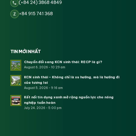
(+84 24) 3868 4849
+84 915 741 368
Z
TIN MỚI NHẤT
Chuyển đổi sang KCN sinh thái: RECP là gì?
August 6, 2026 - 10:29 am
KCN sinh thái – Không chỉ là xu hướng, mà là hướng đi
của tương lai
August 5, 2026 - 9:16 am
Kết nối tín dụng xanh mở rộng nguồn lực cho nông
nghiệp tuần hoàn
July 24, 2026 - 5:00 pm