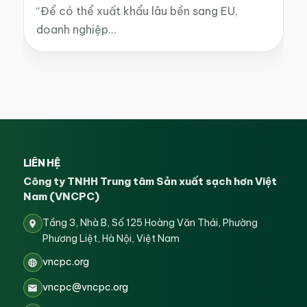
“Để có thể xuất khẩu lâu bền sang EU,
doanh nghiệp…
LIÊN HỆ
Công ty TNHH Trung tâm Sản xuất sạch hơn Việt
Nam (VNCPC)
Tầng 3, Nhà B, Số 125 Hoàng Văn Thái, Phường
Phương Liệt, Hà Nội, Việt Nam
vncpc.org
vncpc@vncpc.org