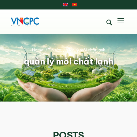
Home
/
Tin tức
/
quản lý môi chất lạnh
quản lý môi chất lạnh
POSTS