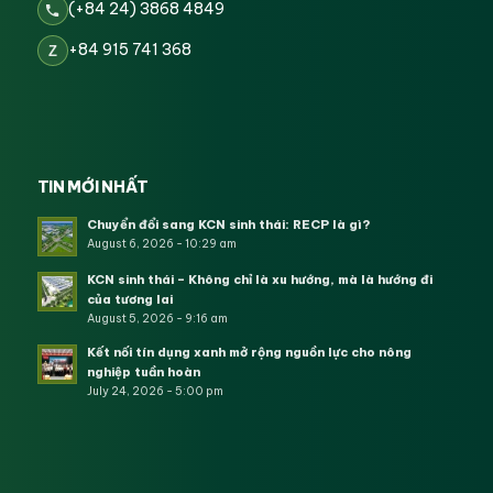
(+84 24) 3868 4849
+84 915 741 368
Z
TIN MỚI NHẤT
Chuyển đổi sang KCN sinh thái: RECP là gì?
August 6, 2026 - 10:29 am
KCN sinh thái – Không chỉ là xu hướng, mà là hướng đi
của tương lai
August 5, 2026 - 9:16 am
Kết nối tín dụng xanh mở rộng nguồn lực cho nông
nghiệp tuần hoàn
July 24, 2026 - 5:00 pm