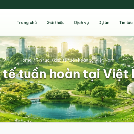
Trang chủ
Giới thiệu
Dịch vụ
Dự án
Tin tức
Home
/
Tin tức
/
kinh tế tuần hoàn tại Việt Nam
 tế tuần hoàn tại Việ