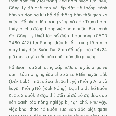
trạm bơm thuỷ lợi trong việc bơm nước tưới tiêu,
Công ty đã chế tạo và lắp đặt Hệ thống cảnh
báo xa dọc hạ lưu hồ để thông báo thời gian xả
nước, để nhân dân trong vùng và các Trạm bơm ​
thủy lợi chủ động trong việc bơm nước. Bên cạnh
đó, Công ty thiết lập số điện thoại nóng (0500
2480 412) tại Phòng điều khiển trung tâm nhà
máy thủy điện Buôn Tua Srah để tiếp nhận 24/24
giờ mọi sự yêu cầu của nhân dân địa phương.
Hồ Buôn Tua Sah cung cấp nước chủ yếu phục vụ
canh tác nông nghiệp cho xã Ea R’Bin huyện Lắk
(Đắk Lắk) , một số xã thuộc huyện Krông Ana và
huyện Krông Nô (Đắk Nông). Dọc hạ du hồ Buôn
Kuốp, Srêpôk 3 đặc thù đồi núi đá có độ dốc cao
nên canh tác nông nghiệp bị hạn chế. Như vậy,
việc khai thác hồ Buôn Tua Sah đặc biệt quan