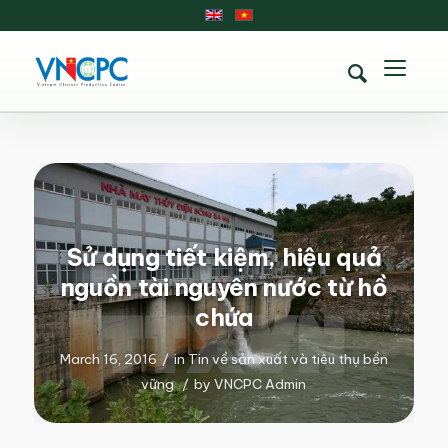
Sử dụng tiết kiệm, hiệu quả
nguồn tài nguyên nước từ hồ
chứa
March 16, 2016
/
in
Tin về sản xuất và tiêu thụ bền
vững
/
by
VNCPC Admin