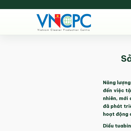
Sả
Năng lượng
đến việc t
nhiên, mới
đã phát tr
hoạt động 
Diều tuabin