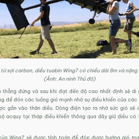
từ sợi carbon, diều tuabin Wing7 có chiều dài 8m và nặng
(Ảnh: An ninh Thủ đô)
 thẳng đứng và sau khi đạt đến độ cao nhất định sẽ di
g để đón các luồng gió mạnh nhờ sự điều khiển của các
ợc gắn vào thân diều. Dòng điện tạo ra nhờ sức gió sẽ
ộ acquy tại tháp điều khiển thông qua dây giữ diều có 
ủa Wing7 sẽ được tính toán để đón được hướng gió mạ