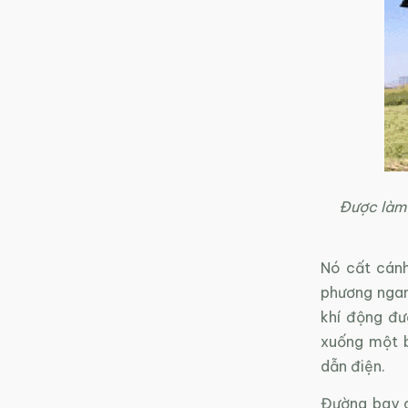
Được làm 
Nó cất cánh
phương ngan
khí động đư
xuống một b
dẫn điện.
Đường bay c