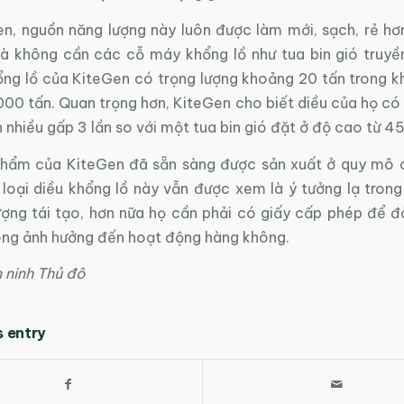
n, nguồn năng lượng này luôn được làm mới, sạch, rẻ hơ
à không cần các cỗ máy khổng lồ như tua bin gió truyề
ng lồ của KiteGen có trọng lượng khoảng 20 tấn trong khi
00 tấn. Quan trọng hơn, KiteGen cho biết diều của họ có 
n nhiều gấp 3 lần so với một tua bin gió đặt ở độ cao từ 
hẩm của KiteGen đã sẵn sàng được sản xuất ở quy mô 
loại diều khổng lồ này vẫn được xem là ý tưởng lạ trong 
ượng tái tạo, hơn nữa họ cần phải có giấy cấp phép để 
ông ảnh hưởng đến hoạt động hàng không.
 ninh Thủ đô
s entry