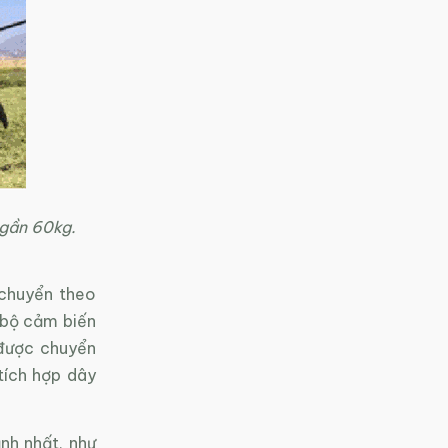
 gần 60kg.
 chuyển theo
 bộ cảm biến
 được chuyển
tích hợp dây
nh nhất, như