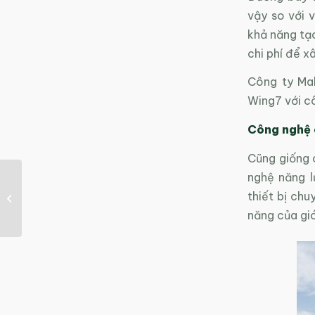
vậy so với v
khả năng tạo
chi phí để x
Công ty Mak
Wing7 với c
Công nghệ 
Cũng giống 
nghệ năng l
Đức hỗ trợ 6,9 triệu
thiết bị chu
euro mở rộng quy mô
điện gió tại Việt...
năng của gió