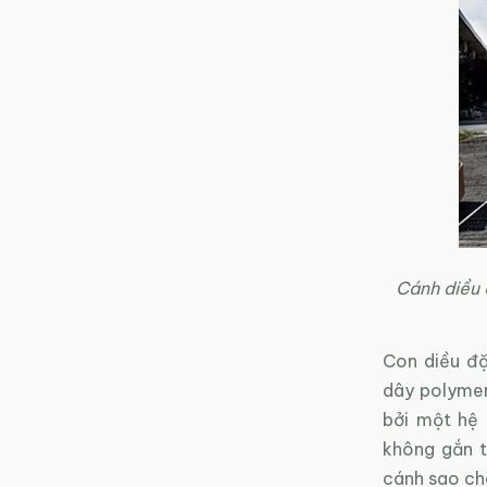
Cánh diều 
Con diều đặ
dây polymer
bởi một hệ 
không gắn t
cánh sao cho