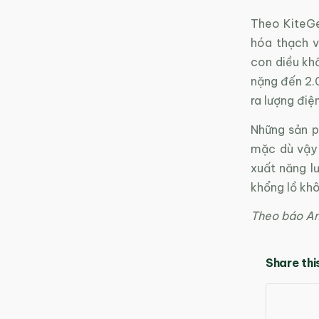
Theo KiteGe
hóa thạch v
con diều khổ
nặng đến 2.0
ra lượng điệ
Những sản p
mặc dù vậy 
xuất năng l
khổng lồ kh
Theo báo An
Share thi