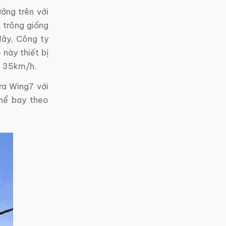
ởng trên với
, trông giống
đây, Công ty
này thiết bị
à 35km/h.
ra Wing7 với
thể bay theo