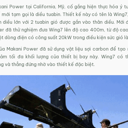
ani Power tại California, Mỹ, cố gắng hiện thực hóa ý tư
 mới tạm gọi là diều tuabin. Thiết kế này có tên là Wing7
 diều lớn với 2 tuabin gió được gắn vào thân diều. Mới 
r đã thử nghiệm đưa Wing7 lên độ cao 400m, từ độ cao 
ột dòng điện có công suất 20kW trong điều kiện sức gió l
ủa Makani Power đã sử dụng vật liệu sợi carbon để tạo 
ảm tối đa khối lượng của thiết bị bay này. Wing7 có 
g và thẳng đứng nhờ vào thiết kế đặc biệt.