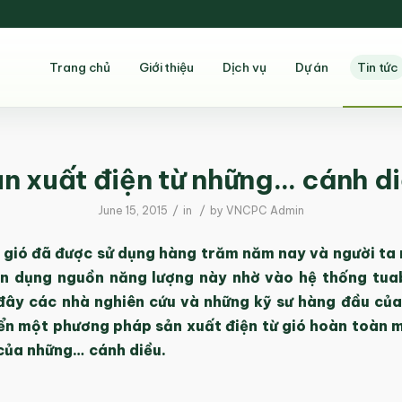
Trang chủ
Giới thiệu
Dịch vụ
Dự án
Tin tức
n xuất điện từ những… cánh d
/
/
June 15, 2015
in
by
VNCPC Admin
 gió đã được sử dụng hàng trăm năm nay và người ta m
ận dụng nguồn năng lượng này nhờ vào hệ thống tuab
 đây các nhà nghiên cứu và những kỹ sư hàng đầu của
iển một phương pháp sản xuất điện từ gió hoàn toàn m
của những… cánh diều.