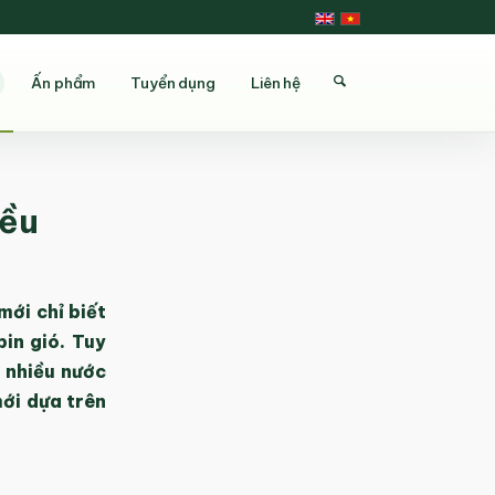
Ấn phẩm
Tuyển dụng
Liên hệ
iều
ới chỉ biết
in gió. Tuy
 nhiều nước
ới dựa trên