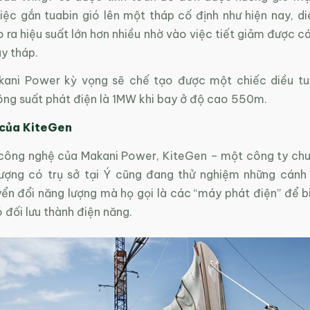
iệc gắn tuabin gió lên một tháp cố định như hiện nay, di
 ra hiệu suất lớn hơn nhiều nhờ vào việc tiết giảm được cá
ây tháp.
ani Power kỳ vọng sẽ chế tạo được một chiếc diều tu
ông suất phát điện là 1MW khi bay ở độ cao 550m.
của KiteGen
công nghệ của Makani Power, KiteGen – một công ty ch
ượng có trụ sở tại Ý cũng đang thử nghiệm những cánh
yển đổi năng lượng mà họ gọi là các “máy phát điện” để b
 đối lưu thành điện năng.