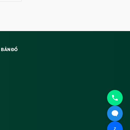
BẢN ĐỒ
Z