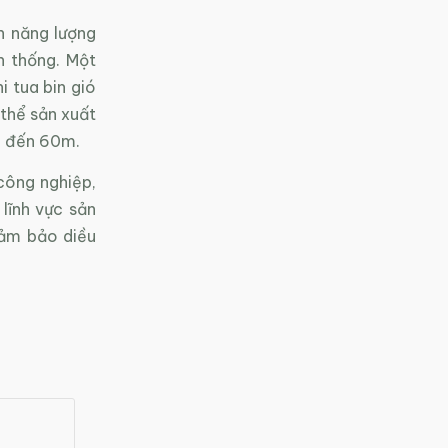
n năng lượng
n thống. Một
 tua bin gió
thể sản xuất
45 đến 60m.
công nghiệp,
lĩnh vực sản
đảm bảo diều