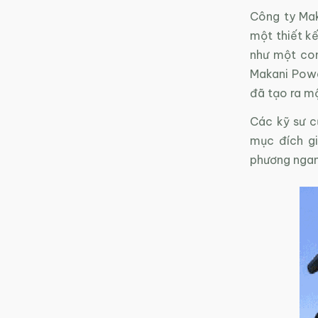
Công ty Mak
một thiết kế
như một con
Makani Powe
đã tạo ra m
Các kỹ sư c
mục đích gi
phương ngan