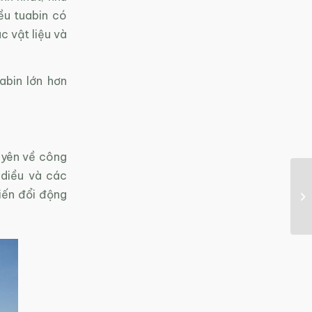
ều tuabin có
c vật liệu và
abin lớn hơn
uyên về công
 diều và các
iến đổi động