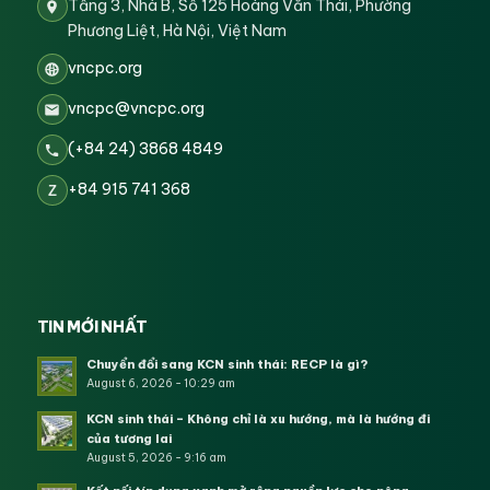
Tầng 3, Nhà B, Số 125 Hoàng Văn Thái, Phường
Phương Liệt, Hà Nội, Việt Nam
vncpc.org
vncpc@vncpc.org
(+84 24) 3868 4849
+84 915 741 368
Z
TIN MỚI NHẤT
Chuyển đổi sang KCN sinh thái: RECP là gì?
August 6, 2026 - 10:29 am
KCN sinh thái – Không chỉ là xu hướng, mà là hướng đi
của tương lai
August 5, 2026 - 9:16 am