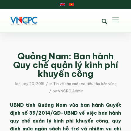
Quảng Nam: Ban hành
Quy chế quản lý kinh phí
khuyến công
/
January 20, 2015
in
Tin về sản xuất và tiêu thụ bền vững
/
by
VNCPC Admin
UBND tỉnh Quảng Nam vừa ban hành Quyết
định số 39/2014/QĐ-UBND về việc ban hành
quy chế quản lý kinh phí khuyến công, quy
định mức ngân sách hỗ trợ và nhiệm vụ chi