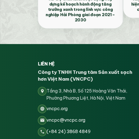
dựng kế hoạch hành động tăng
hiệ
trưởng xanh trong lĩnh vực công
c
nghiệp Hải Phòng giai đoạn 2021 –
2030
LIÊN HỆ
Công ty TNHH Trung tâm Sản xuất sạch
hơn Việt Nam (VNCPC)
Tầng 3, Nhà B, Số 125 Hoàng Văn Thái,
Phường Phương Liệt, Hà Nội, Việt Nam
vncpc.org
vncpc@vncpc.org
(+84 24) 3868 4849