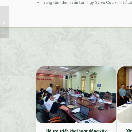
Trung tâm tham vấn tại Thụy Sỹ và Cục kinh tế 
Sống Xanh Việt Nam
Hỗ trợ triển khai hoạt động xây
Xây