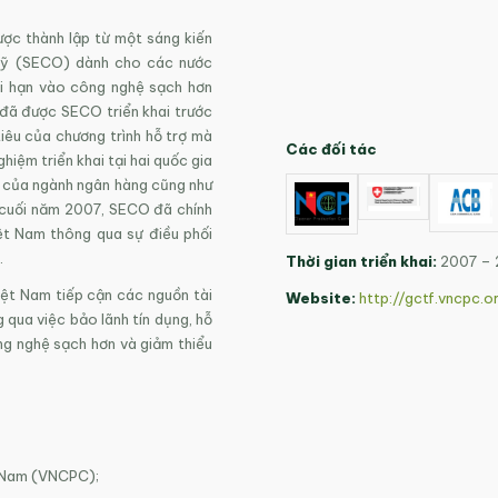
ợc thành lập từ một sáng kiến
 Sỹ (SECO) dành cho các nước
ài hạn vào công nghệ sạch hơn
 đã được SECO triển khai trước
êu của chương trình hỗ trợ mà
Các đối tác
iệm triển khai tại hai quốc gia
g của ngành ngân hàng cũng như
 cuối năm 2007, SECO đã chính
ệt Nam thông qua sự điều phối
.
Thời gian triển khai:
2007 – 
ệt Nam tiếp cận các nguồn tài
Website:
http://gctf.vncpc.o
 qua việc bảo lãnh tín dụng, hỗ
ng nghệ sạch hơn và giảm thiểu
t Nam (VNCPC);