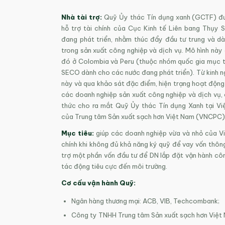
Nhà tài trợ:
Quỹ Ủy thác Tín dụng xanh (GCTF) đư
hỗ trợ tài chính của Cục Kinh tế Liên bang Thụy
đang phát triển, nhằm thúc đẩy đầu tư trung và d
trong sản xuất công nghiệp và dịch vụ. Mô hình này
đó ở Colombia và Peru (thuộc nhóm quốc gia mục ti
SECO dành cho các nước đang phát triển). Từ kinh ngh
này và qua khảo sát đặc điểm, hiện trạng hoạt độn
các doanh nghiệp sản xuất công nghiệp và dịch vụ,
thức cho ra mắt Quỹ Ủy thác Tín dụng Xanh tại Vi
của Trung tâm Sản xuất sạch hơn Việt Nam (VNCPC)
Mục tiêu:
giúp các doanh nghiệp vừa và nhỏ của Vi
chính khi không đủ khả năng ký quỹ để vay vốn thông
trợ một phần vốn đầu tư để DN lắp đặt vận hành cô
tác động tiêu cực đến môi trường.
Cơ cấu vận hành Quỹ:
Ngân hàng thương mại: ACB, VIB, Techcombank;
Công ty TNHH Trung tâm Sản xuất sạch hơn Việ