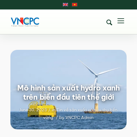
Mô hình sản xuất hydro xanh
trên biển đầu tiên thế giới
June 30, 2023
/
in
Tin về sản xuất và tiêu thụ bền
vững
/
by
VNCPC Admin