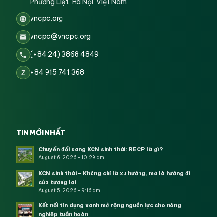
Phương Liệt, Hà Nội, Việt Nam
vncpc.org
vncpc@vncpc.org
(+84 24) 3868 4849
+84 915 741 368
Z
TIN MỚI NHẤT
Chuyển đổi sang KCN sinh thái: RECP là gì?
August 6, 2026 - 10:29 am
KCN sinh thái – Không chỉ là xu hướng, mà là hướng đi
của tương lai
August 5, 2026 - 9:16 am
Kết nối tín dụng xanh mở rộng nguồn lực cho nông
nghiệp tuần hoàn