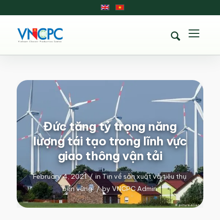
Đức tăng tỷ trọng năng
lượng tái tạo trong lĩnh vực
giao thông vận tải
February 4, 2021
/
in
Tin về sản xuất và tiêu thụ
bền vững
/
by
VNCPC Admin