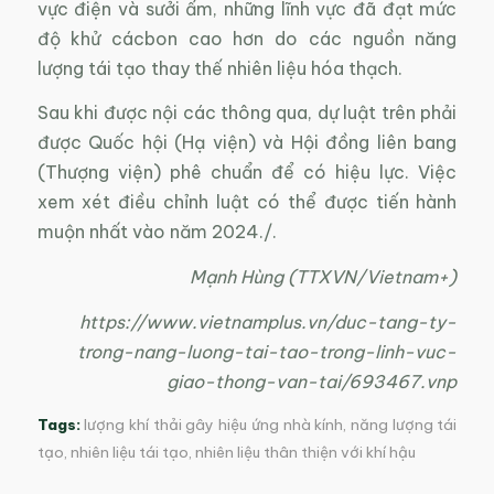
vực điện và sưởi ấm, những lĩnh vực đã đạt mức
độ khử cácbon cao hơn do các nguồn năng
lượng tái tạo thay thế nhiên liệu hóa thạch.
Sau khi được nội các thông qua, dự luật trên phải
được Quốc hội (Hạ viện) và Hội đồng liên bang
(Thượng viện) phê chuẩn để có hiệu lực. Việc
xem xét điều chỉnh luật có thể được tiến hành
muộn nhất vào năm 2024./.
Mạnh Hùng (TTXVN/Vietnam+)
https://www.vietnamplus.vn/duc-tang-ty-
trong-nang-luong-tai-tao-trong-linh-vuc-
giao-thong-van-tai/693467.vnp
Tags:
lượng khí thải gây hiệu ứng nhà kính
,
năng lượng tái
tạo
,
nhiên liệu tái tạo
,
nhiên liệu thân thiện với khí hậu