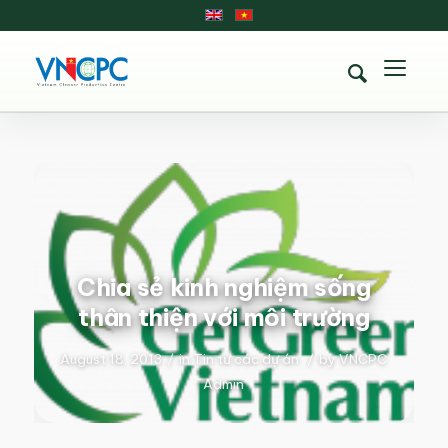
Chia sẻ kinh nghiệm sống
thân thiện với môi trường
August 18, 2013
/
in
Tin từ các dự án
/
by
VNCPC
Admin